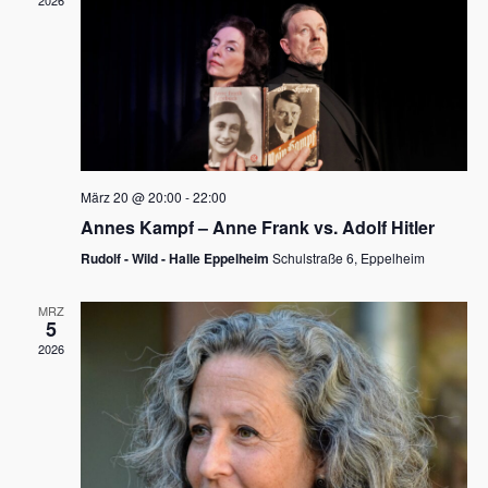
2026
a
e
v
u
i
n
g
d
a
t
A
i
n
März 20 @ 20:00
-
22:00
o
Annes Kampf – Anne Frank vs. Adolf Hitler
s
n
Rudolf - Wild - Halle Eppelheim
Schulstraße 6, Eppelheim
i
c
MRZ
5
h
2026
t
e
n
,