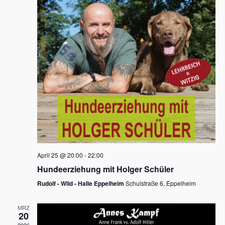
s
h
a
t
l
l
e
a
t
n
u
l
.
n
t
g
u
A
n
n
s
g
i
e
c
n
h
April 25 @ 20:00
-
22:00
t
S
Hundeerziehung mit Holger Schüler
e
u
Rudolf - Wild - Halle Eppelheim
Schulstraße 6, Eppelheim
n
c
-
MRZ
h
20
N