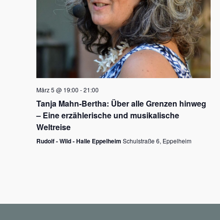
N
a
v
i
g
März 5 @ 19:00
-
21:00
a
Tanja Mahn-Bertha: Über alle Grenzen hinweg
t
– Eine erzählerische und musikalische
i
Weltreise
o
Rudolf - Wild - Halle Eppelheim
Schulstraße 6, Eppelheim
n