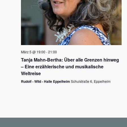
N
a
v
i
g
März 5 @ 19:00
-
21:00
a
Tanja Mahn-Bertha: Über alle Grenzen hinweg
t
– Eine erzählerische und musikalische
i
Weltreise
o
Rudolf - Wild - Halle Eppelheim
Schulstraße 6, Eppelheim
n