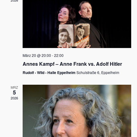
2026
a
e
v
u
i
n
g
d
a
t
A
i
n
März 20 @ 20:00
-
22:00
o
Annes Kampf – Anne Frank vs. Adolf Hitler
s
n
Rudolf - Wild - Halle Eppelheim
Schulstraße 6, Eppelheim
i
c
MRZ
5
h
2026
t
e
n
,