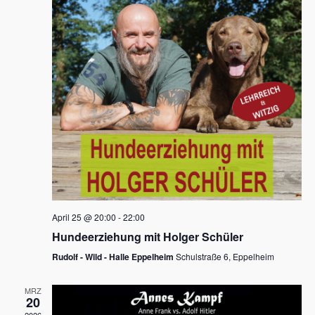
s
h
a
t
l
l
e
a
t
n
u
l
.
n
t
g
u
A
n
n
s
g
i
e
c
n
h
April 25 @ 20:00
-
22:00
t
S
Hundeerziehung mit Holger Schüler
e
u
Rudolf - Wild - Halle Eppelheim
Schulstraße 6, Eppelheim
n
c
-
MRZ
h
20
N