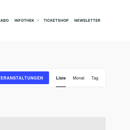
ABO
INFOTHEK
TICKETSHOP
NEWSLETTER
V
VERANSTALTUNGEN
Liste
Monat
Tag
e
r
a
n
s
t
a