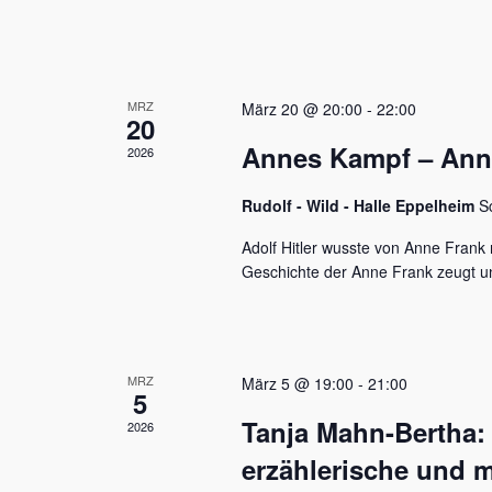
u
e
n
n
a
d
c
MRZ
h
März 20 @ 20:00
-
22:00
A
20
V
Annes Kampf – Anne 
n
2026
e
r
s
a
Rudolf - Wild - Halle Eppelheim
S
n
i
s
Adolf Hitler wusste von Anne Frank n
c
t
Geschichte der Anne Frank zeugt u
a
h
l
t
t
u
e
MRZ
März 5 @ 19:00
-
21:00
n
5
n
g
Tanja Mahn-Bertha:
2026
e
,
n
erzählerische und m
S
N