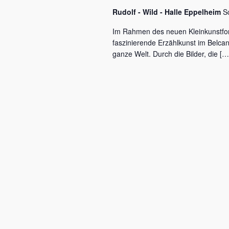
c
a
Rudolf - Wild - Halle Eppelheim
S
h
l
v
Im Rahmen des neuen Kleinkunstfo
ü
faszinierende Erzählkunst im Belca
i
s
ganze Welt. Durch die Bilder, die […
s
g
e
a
l
w
t
o
r
i
t
o
.
n