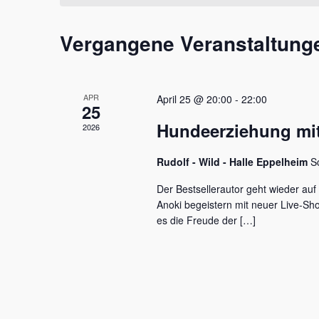
t
m
s
a
w
s
Vergangene Veranstaltung
l
ä
e
h
l
t
l
w
e
u
o
APR
April 25 @ 20:00
-
22:00
n
r
25
n
.
t
Hundeerziehung mit
2026
e
g
i
e
Rudolf - Wild - Halle Eppelheim
S
n
g
n
Der Bestsellerautor geht wieder auf
e
Anoki begeistern mit neuer Live-S
S
b
es die Freude der […]
e
u
n
c
.
S
h
u
c
e
h