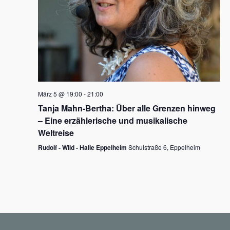
N
a
v
i
g
März 5 @ 19:00
-
21:00
a
Tanja Mahn-Bertha: Über alle Grenzen hinweg
t
– Eine erzählerische und musikalische
i
Weltreise
o
Rudolf - Wild - Halle Eppelheim
Schulstraße 6, Eppelheim
n