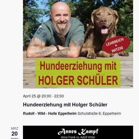
s
h
a
t
l
l
e
a
t
n
u
l
.
n
t
g
u
A
n
n
s
g
i
e
c
n
h
April 25 @ 20:00
-
22:00
t
S
Hundeerziehung mit Holger Schüler
e
u
Rudolf - Wild - Halle Eppelheim
Schulstraße 6, Eppelheim
n
c
-
MRZ
h
20
N