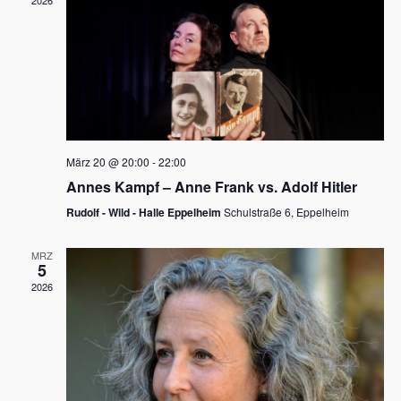
2026
a
e
v
u
i
n
g
d
a
t
A
i
n
März 20 @ 20:00
-
22:00
o
Annes Kampf – Anne Frank vs. Adolf Hitler
s
n
Rudolf - Wild - Halle Eppelheim
Schulstraße 6, Eppelheim
i
c
MRZ
5
h
2026
t
e
n
,