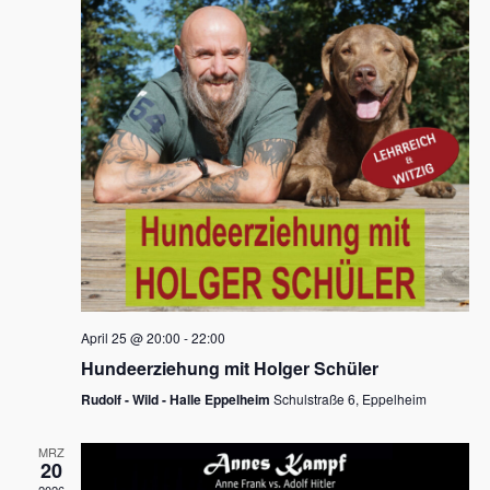
s
h
a
t
l
l
e
a
t
n
u
l
.
n
t
g
u
A
n
n
s
g
i
e
c
n
h
April 25 @ 20:00
-
22:00
t
S
Hundeerziehung mit Holger Schüler
e
u
Rudolf - Wild - Halle Eppelheim
Schulstraße 6, Eppelheim
n
c
-
MRZ
h
20
N