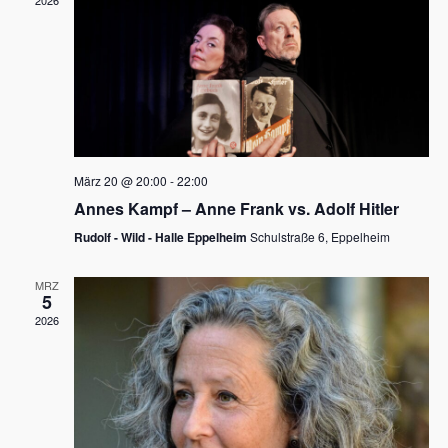
2026
a
e
v
u
i
n
g
d
a
t
A
i
n
März 20 @ 20:00
-
22:00
o
Annes Kampf – Anne Frank vs. Adolf Hitler
s
n
Rudolf - Wild - Halle Eppelheim
Schulstraße 6, Eppelheim
i
c
MRZ
5
h
2026
t
e
n
,