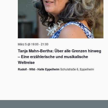
N
a
v
i
g
März 5 @ 19:00
-
21:00
a
Tanja Mahn-Bertha: Über alle Grenzen hinweg
t
– Eine erzählerische und musikalische
i
Weltreise
o
Rudolf - Wild - Halle Eppelheim
Schulstraße 6, Eppelheim
n