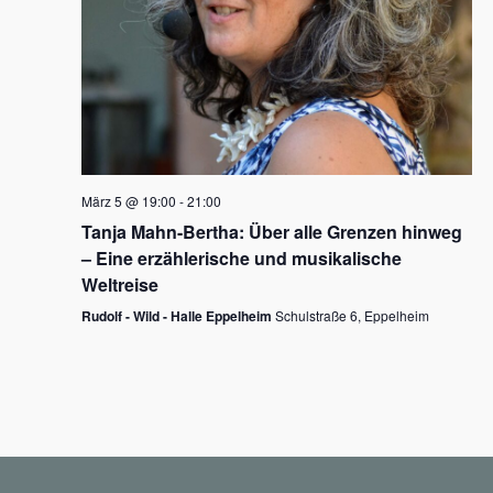
N
a
v
i
g
März 5 @ 19:00
-
21:00
a
Tanja Mahn-Bertha: Über alle Grenzen hinweg
t
– Eine erzählerische und musikalische
i
Weltreise
o
Rudolf - Wild - Halle Eppelheim
Schulstraße 6, Eppelheim
n