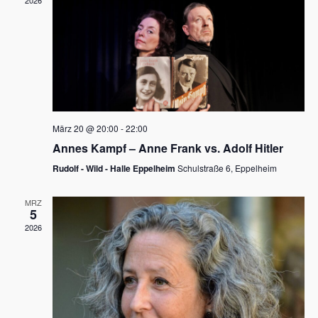
2026
a
e
v
u
i
n
g
d
a
t
A
i
n
März 20 @ 20:00
-
22:00
o
Annes Kampf – Anne Frank vs. Adolf Hitler
s
n
Rudolf - Wild - Halle Eppelheim
Schulstraße 6, Eppelheim
i
c
MRZ
5
h
2026
t
e
n
,