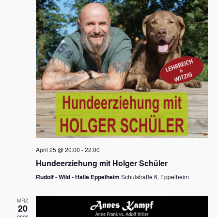
s
h
a
t
l
l
e
a
t
n
u
l
.
n
t
g
u
A
n
n
s
g
i
e
c
n
h
April 25 @ 20:00
-
22:00
t
S
Hundeerziehung mit Holger Schüler
e
u
Rudolf - Wild - Halle Eppelheim
Schulstraße 6, Eppelheim
n
c
-
MRZ
h
20
N