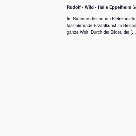
c
a
Rudolf - Wild - Halle Eppelheim
S
h
l
v
Im Rahmen des neuen Kleinkunstfo
ü
faszinierende Erzählkunst im Belca
i
s
ganze Welt. Durch die Bilder, die […
s
g
e
a
l
w
t
o
r
i
t
o
.
n