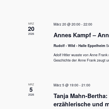
u
e
n
n
a
d
c
MRZ
h
März 20 @ 20:00
-
22:00
A
20
V
Annes Kampf – Anne 
n
2026
e
r
s
a
Rudolf - Wild - Halle Eppelheim
S
n
i
s
Adolf Hitler wusste von Anne Frank n
c
t
Geschichte der Anne Frank zeugt u
a
h
l
t
t
u
e
MRZ
März 5 @ 19:00
-
21:00
n
5
n
g
Tanja Mahn-Bertha:
2026
e
,
n
erzählerische und m
S
N