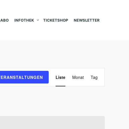
ABO
INFOTHEK
TICKETSHOP
NEWSLETTER
V
VERANSTALTUNGEN
Liste
Monat
Tag
e
r
a
n
s
t
a