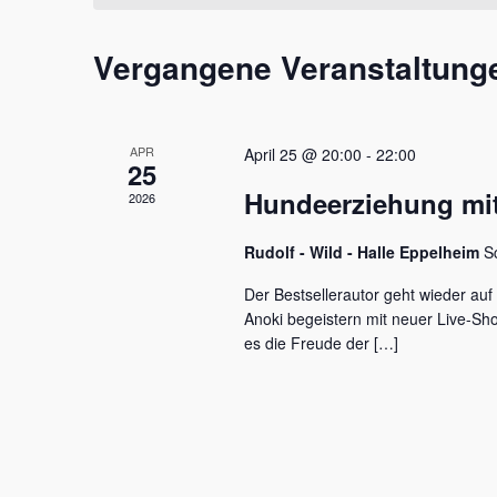
t
m
s
a
w
s
Vergangene Veranstaltung
l
ä
e
h
l
t
l
w
e
u
o
APR
April 25 @ 20:00
-
22:00
n
r
25
n
.
t
Hundeerziehung mit
2026
e
g
i
e
Rudolf - Wild - Halle Eppelheim
S
n
g
n
Der Bestsellerautor geht wieder auf
e
Anoki begeistern mit neuer Live-S
S
b
es die Freude der […]
e
u
n
c
.
S
h
u
c
e
h