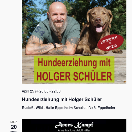
s
h
a
t
l
l
e
a
t
n
u
l
.
n
t
g
u
A
n
n
s
g
i
e
c
n
h
April 25 @ 20:00
-
22:00
t
S
Hundeerziehung mit Holger Schüler
e
u
Rudolf - Wild - Halle Eppelheim
Schulstraße 6, Eppelheim
n
c
-
MRZ
h
20
N