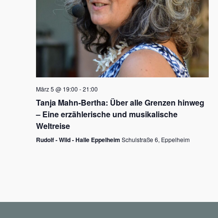
N
a
v
i
g
März 5 @ 19:00
-
21:00
a
Tanja Mahn-Bertha: Über alle Grenzen hinweg
t
– Eine erzählerische und musikalische
i
Weltreise
o
Rudolf - Wild - Halle Eppelheim
Schulstraße 6, Eppelheim
n