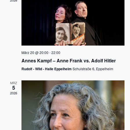
2026
a
e
v
u
i
n
g
d
a
t
A
i
n
März 20 @ 20:00
-
22:00
o
Annes Kampf – Anne Frank vs. Adolf Hitler
s
n
Rudolf - Wild - Halle Eppelheim
Schulstraße 6, Eppelheim
i
c
MRZ
5
h
2026
t
e
n
,