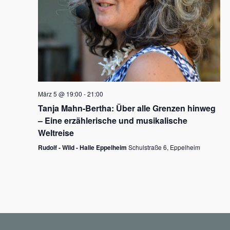
N
a
v
i
g
März 5 @ 19:00
-
21:00
a
Tanja Mahn-Bertha: Über alle Grenzen hinweg
t
– Eine erzählerische und musikalische
i
Weltreise
o
Rudolf - Wild - Halle Eppelheim
Schulstraße 6, Eppelheim
n