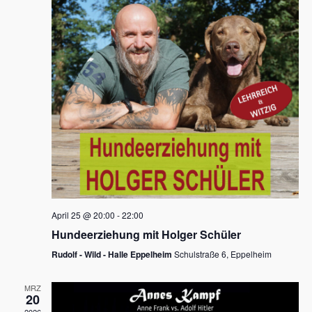
s
h
a
t
l
l
e
a
t
n
u
l
.
n
t
g
u
A
n
n
s
g
i
e
c
n
h
April 25 @ 20:00
-
22:00
t
S
Hundeerziehung mit Holger Schüler
e
u
Rudolf - Wild - Halle Eppelheim
Schulstraße 6, Eppelheim
n
c
-
MRZ
h
20
N