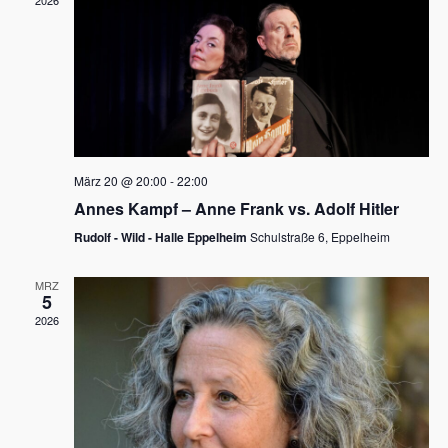
2026
a
e
v
u
i
n
g
d
a
t
A
i
n
März 20 @ 20:00
-
22:00
o
Annes Kampf – Anne Frank vs. Adolf Hitler
s
n
Rudolf - Wild - Halle Eppelheim
Schulstraße 6, Eppelheim
i
c
MRZ
5
h
2026
t
e
n
,