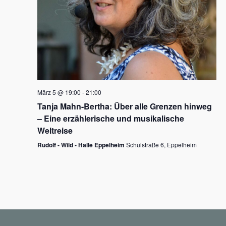
N
a
v
i
g
März 5 @ 19:00
-
21:00
a
Tanja Mahn-Bertha: Über alle Grenzen hinweg
t
– Eine erzählerische und musikalische
i
Weltreise
o
Rudolf - Wild - Halle Eppelheim
Schulstraße 6, Eppelheim
n