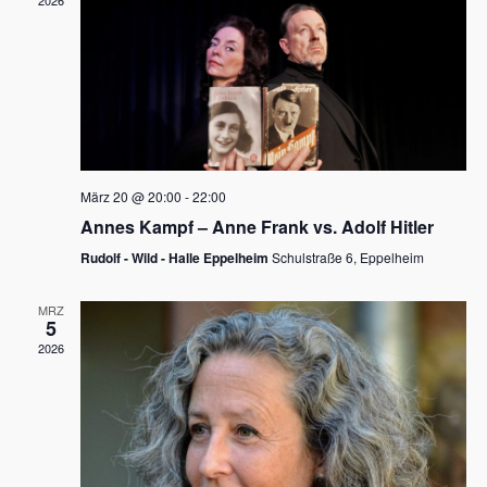
2026
a
e
v
u
i
n
g
d
a
t
A
i
n
März 20 @ 20:00
-
22:00
o
Annes Kampf – Anne Frank vs. Adolf Hitler
s
n
Rudolf - Wild - Halle Eppelheim
Schulstraße 6, Eppelheim
i
c
MRZ
5
h
2026
t
e
n
,