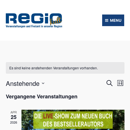
MENU
Es sind keine anstehenden Veranstaltungen vorhanden.
V
V
Anstehende
S
L
u
e
e
D
i
c
Vergangene Veranstaltungen
r
a
s
r
h
t
t
a
e
e
u
a
n
APR
m
25
s
n
w
2026
t
ä