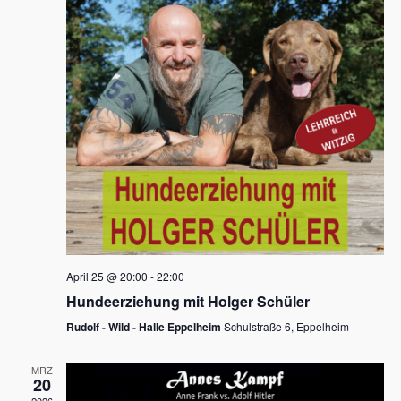
s
h
a
t
l
l
e
a
t
n
u
l
.
n
t
g
u
A
n
n
s
g
i
e
c
n
h
April 25 @ 20:00
-
22:00
t
S
Hundeerziehung mit Holger Schüler
e
u
Rudolf - Wild - Halle Eppelheim
Schulstraße 6, Eppelheim
n
c
-
MRZ
h
20
N