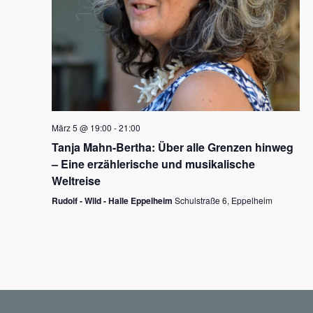
N
a
v
i
g
März 5 @ 19:00
-
21:00
a
Tanja Mahn-Bertha: Über alle Grenzen hinweg
t
– Eine erzählerische und musikalische
i
Weltreise
o
Rudolf - Wild - Halle Eppelheim
Schulstraße 6, Eppelheim
n