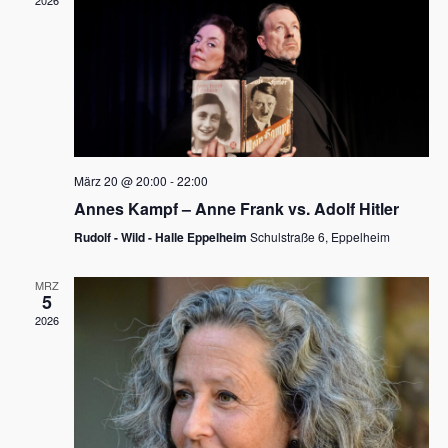
2026
a
e
v
u
i
n
g
d
a
t
A
i
n
März 20 @ 20:00
-
22:00
o
Annes Kampf – Anne Frank vs. Adolf Hitler
s
n
Rudolf - Wild - Halle Eppelheim
Schulstraße 6, Eppelheim
i
c
MRZ
5
h
2026
t
e
n
,