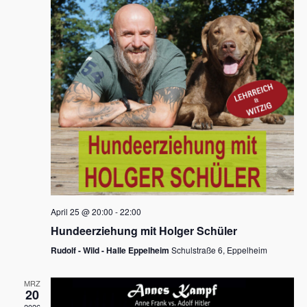
s
h
a
t
l
l
e
a
t
n
u
l
.
n
t
g
u
A
n
n
s
g
i
e
c
n
h
April 25 @ 20:00
-
22:00
t
S
Hundeerziehung mit Holger Schüler
e
u
Rudolf - Wild - Halle Eppelheim
Schulstraße 6, Eppelheim
n
c
-
MRZ
h
20
N