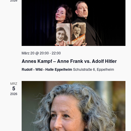
2026
a
e
v
u
i
n
g
d
a
t
A
i
n
März 20 @ 20:00
-
22:00
o
Annes Kampf – Anne Frank vs. Adolf Hitler
s
n
Rudolf - Wild - Halle Eppelheim
Schulstraße 6, Eppelheim
i
c
MRZ
5
h
2026
t
e
n
,