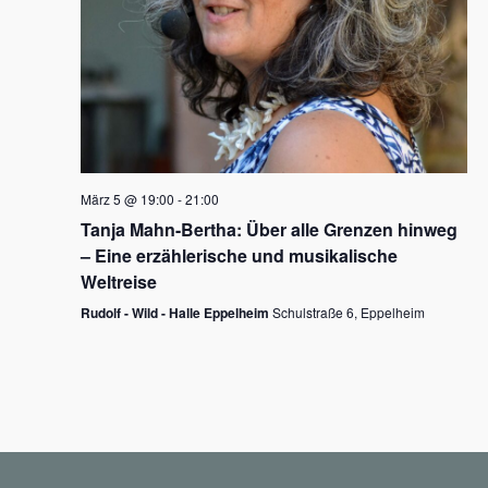
N
a
v
i
g
März 5 @ 19:00
-
21:00
a
Tanja Mahn-Bertha: Über alle Grenzen hinweg
t
– Eine erzählerische und musikalische
i
Weltreise
o
Rudolf - Wild - Halle Eppelheim
Schulstraße 6, Eppelheim
n