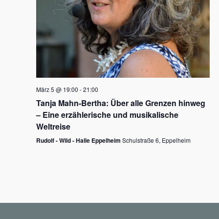
N
a
v
i
g
März 5 @ 19:00
-
21:00
a
Tanja Mahn-Bertha: Über alle Grenzen hinweg
t
– Eine erzählerische und musikalische
i
Weltreise
o
Rudolf - Wild - Halle Eppelheim
Schulstraße 6, Eppelheim
n