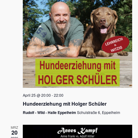
s
h
a
t
l
l
e
a
t
n
u
l
.
n
t
g
u
A
n
n
s
g
i
e
c
n
h
April 25 @ 20:00
-
22:00
t
S
Hundeerziehung mit Holger Schüler
e
u
Rudolf - Wild - Halle Eppelheim
Schulstraße 6, Eppelheim
n
c
-
MRZ
h
20
N