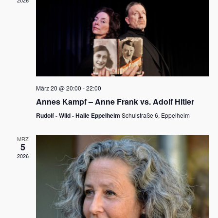
2026
a
e
v
u
i
n
g
d
a
t
A
i
n
März 20 @ 20:00
-
22:00
o
Annes Kampf – Anne Frank vs. Adolf Hitler
s
n
Rudolf - Wild - Halle Eppelheim
Schulstraße 6, Eppelheim
i
c
MRZ
5
h
2026
t
e
n
,