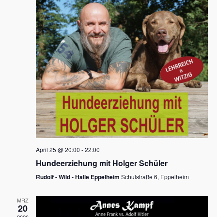
s
h
a
t
l
l
e
a
t
n
u
l
.
n
t
g
u
A
n
n
s
g
i
e
c
n
h
April 25 @ 20:00
-
22:00
t
S
Hundeerziehung mit Holger Schüler
e
u
Rudolf - Wild - Halle Eppelheim
Schulstraße 6, Eppelheim
n
c
-
MRZ
h
20
N