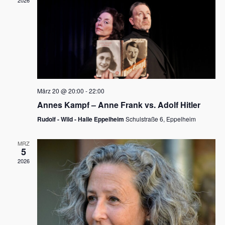
2026
a
e
v
u
i
n
g
d
a
t
A
i
n
März 20 @ 20:00
-
22:00
o
Annes Kampf – Anne Frank vs. Adolf Hitler
s
n
Rudolf - Wild - Halle Eppelheim
Schulstraße 6, Eppelheim
i
c
MRZ
5
h
2026
t
e
n
,