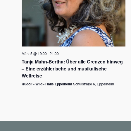
N
a
v
i
g
März 5 @ 19:00
-
21:00
a
Tanja Mahn-Bertha: Über alle Grenzen hinweg
t
– Eine erzählerische und musikalische
i
Weltreise
o
Rudolf - Wild - Halle Eppelheim
Schulstraße 6, Eppelheim
n