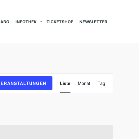
ABO
INFOTHEK
TICKETSHOP
NEWSLETTER
V
VERANSTALTUNGEN
Liste
Monat
Tag
e
r
a
n
s
t
a