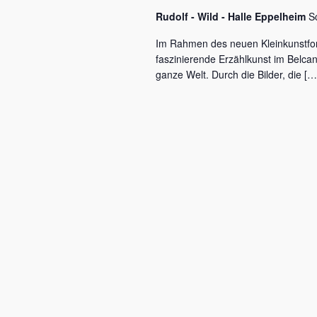
c
a
Rudolf - Wild - Halle Eppelheim
S
h
l
v
Im Rahmen des neuen Kleinkunstfo
ü
faszinierende Erzählkunst im Belca
i
s
ganze Welt. Durch die Bilder, die […
s
g
e
a
l
w
t
o
r
i
t
o
.
n