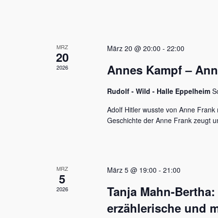
u
e
n
n
a
d
c
MRZ
h
März 20 @ 20:00
-
22:00
A
20
V
Annes Kampf – Anne 
n
2026
e
r
s
a
Rudolf - Wild - Halle Eppelheim
S
n
i
s
Adolf Hitler wusste von Anne Frank n
c
t
Geschichte der Anne Frank zeugt u
a
h
l
t
t
u
e
MRZ
März 5 @ 19:00
-
21:00
n
5
n
g
Tanja Mahn-Bertha:
2026
e
,
n
erzählerische und m
S
N