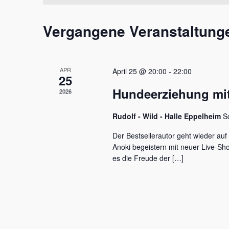
t
m
s
a
w
s
Vergangene Veranstaltung
l
ä
e
h
l
t
l
w
e
u
o
APR
April 25 @ 20:00
-
22:00
n
r
25
n
.
t
Hundeerziehung mit
2026
e
g
i
e
Rudolf - Wild - Halle Eppelheim
S
n
g
n
Der Bestsellerautor geht wieder auf
e
Anoki begeistern mit neuer Live-S
S
b
es die Freude der […]
e
u
n
c
.
S
h
u
c
e
h