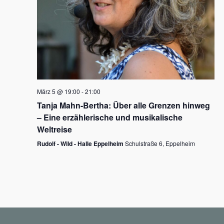
N
a
v
i
g
März 5 @ 19:00
-
21:00
a
Tanja Mahn-Bertha: Über alle Grenzen hinweg
t
– Eine erzählerische und musikalische
i
Weltreise
o
Rudolf - Wild - Halle Eppelheim
Schulstraße 6, Eppelheim
n