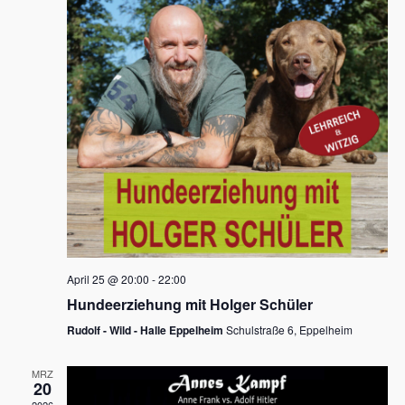
s
h
a
t
l
l
e
a
t
n
u
l
.
n
t
g
u
A
n
n
s
g
i
e
c
n
h
April 25 @ 20:00
-
22:00
t
S
Hundeerziehung mit Holger Schüler
e
u
Rudolf - Wild - Halle Eppelheim
Schulstraße 6, Eppelheim
n
c
-
MRZ
h
20
N