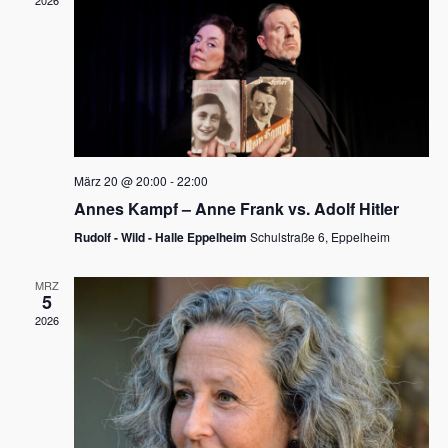
2026
a
e
v
u
i
n
g
d
a
t
A
i
n
März 20 @ 20:00
-
22:00
o
Annes Kampf – Anne Frank vs. Adolf Hitler
s
n
Rudolf - Wild - Halle Eppelheim
Schulstraße 6, Eppelheim
i
c
MRZ
5
h
2026
t
e
n
,