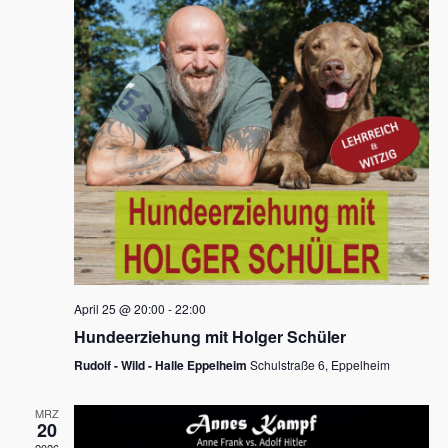
s
h
a
t
l
l
e
a
t
n
u
l
.
n
t
g
u
A
n
n
s
g
i
e
c
n
h
April 25 @ 20:00
-
22:00
t
S
Hundeerziehung mit Holger Schüler
e
u
Rudolf - Wild - Halle Eppelheim
Schulstraße 6, Eppelheim
n
c
-
MRZ
h
20
N