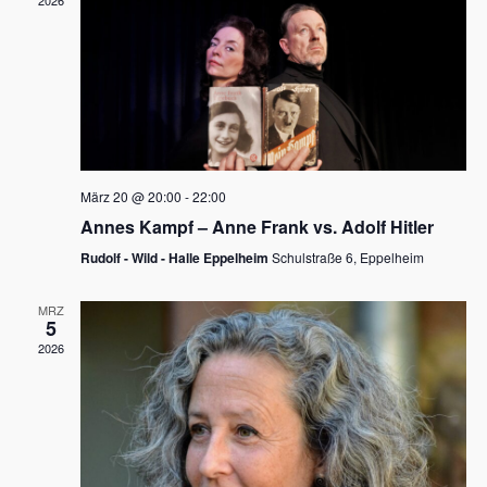
2026
a
e
v
u
i
n
g
d
a
t
A
i
n
März 20 @ 20:00
-
22:00
o
Annes Kampf – Anne Frank vs. Adolf Hitler
s
n
Rudolf - Wild - Halle Eppelheim
Schulstraße 6, Eppelheim
i
c
MRZ
5
h
2026
t
e
n
,