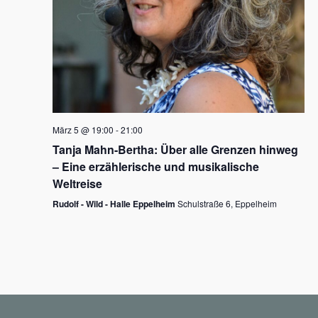
N
a
v
i
g
März 5 @ 19:00
-
21:00
a
Tanja Mahn-Bertha: Über alle Grenzen hinweg
t
– Eine erzählerische und musikalische
i
Weltreise
o
Rudolf - Wild - Halle Eppelheim
Schulstraße 6, Eppelheim
n