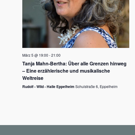
N
a
v
i
g
März 5 @ 19:00
-
21:00
a
Tanja Mahn-Bertha: Über alle Grenzen hinweg
t
– Eine erzählerische und musikalische
i
Weltreise
o
Rudolf - Wild - Halle Eppelheim
Schulstraße 6, Eppelheim
n