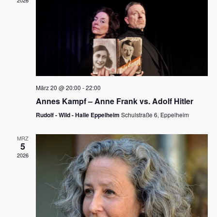
2026
a
e
v
u
i
n
g
d
a
t
A
i
n
März 20 @ 20:00
-
22:00
o
Annes Kampf – Anne Frank vs. Adolf Hitler
s
n
Rudolf - Wild - Halle Eppelheim
Schulstraße 6, Eppelheim
i
c
MRZ
5
h
2026
t
e
n
,