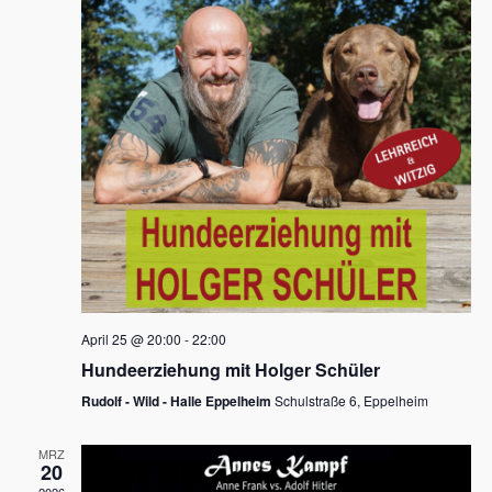
s
h
a
t
l
l
e
a
t
n
u
l
.
n
t
g
u
A
n
n
s
g
i
e
c
n
h
April 25 @ 20:00
-
22:00
t
S
Hundeerziehung mit Holger Schüler
e
u
Rudolf - Wild - Halle Eppelheim
Schulstraße 6, Eppelheim
n
c
-
MRZ
h
20
N