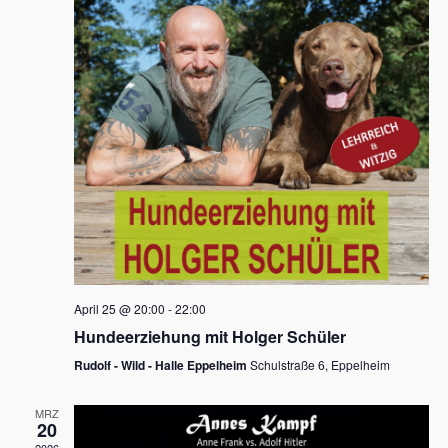
s
h
a
t
l
l
e
a
t
n
u
l
.
n
t
g
u
A
n
n
s
g
i
e
c
n
h
April 25 @ 20:00
-
22:00
t
S
Hundeerziehung mit Holger Schüler
e
u
Rudolf - Wild - Halle Eppelheim
Schulstraße 6, Eppelheim
n
c
-
MRZ
h
20
N