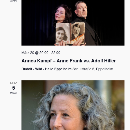
2026
a
e
v
u
i
n
g
d
a
t
A
i
n
März 20 @ 20:00
-
22:00
o
Annes Kampf – Anne Frank vs. Adolf Hitler
s
n
Rudolf - Wild - Halle Eppelheim
Schulstraße 6, Eppelheim
i
c
MRZ
5
h
2026
t
e
n
,