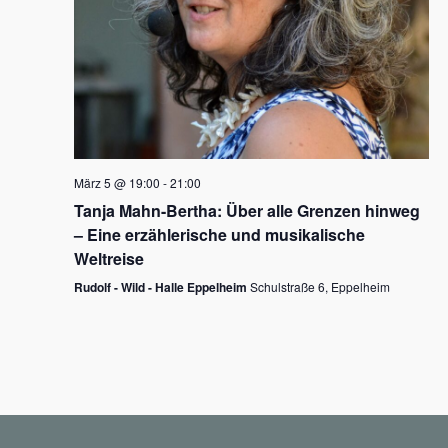
N
a
v
i
g
März 5 @ 19:00
-
21:00
a
Tanja Mahn-Bertha: Über alle Grenzen hinweg
t
– Eine erzählerische und musikalische
i
Weltreise
o
Rudolf - Wild - Halle Eppelheim
Schulstraße 6, Eppelheim
n