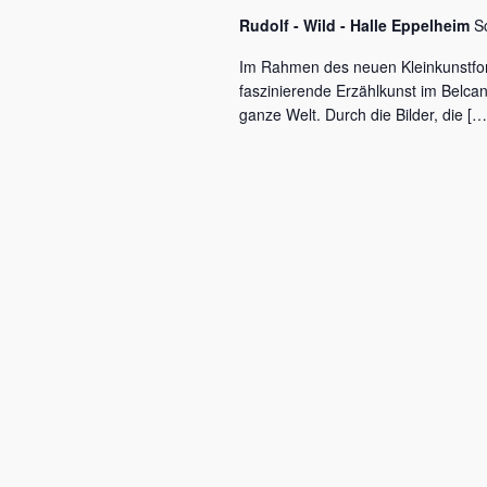
c
a
Rudolf - Wild - Halle Eppelheim
S
h
l
v
Im Rahmen des neuen Kleinkunstfo
ü
faszinierende Erzählkunst im Belca
i
s
ganze Welt. Durch die Bilder, die […
s
g
e
a
l
w
t
o
r
i
t
o
.
n