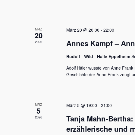
u
e
n
n
a
d
c
MRZ
h
März 20 @ 20:00
-
22:00
A
20
V
Annes Kampf – Anne 
n
2026
e
r
s
a
Rudolf - Wild - Halle Eppelheim
S
n
i
s
Adolf Hitler wusste von Anne Frank n
c
t
Geschichte der Anne Frank zeugt u
a
h
l
t
t
u
e
MRZ
März 5 @ 19:00
-
21:00
n
5
n
g
Tanja Mahn-Bertha:
2026
e
,
n
erzählerische und m
S
N