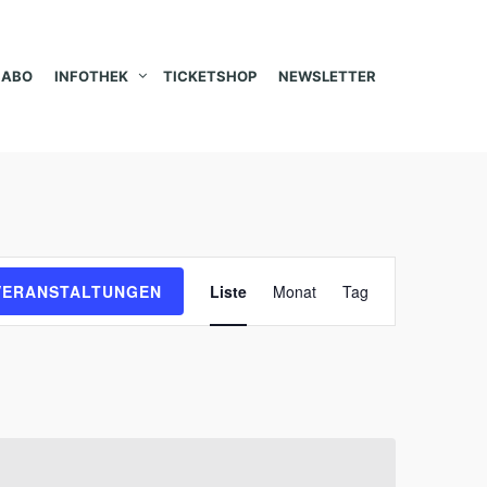
ABO
INFOTHEK
TICKETSHOP
NEWSLETTER
V
VERANSTALTUNGEN
Liste
Monat
Tag
e
r
a
n
s
t
a