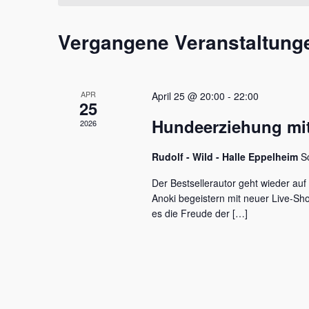
t
m
s
a
w
s
Vergangene Veranstaltung
l
ä
e
h
l
t
l
w
e
u
o
APR
April 25 @ 20:00
-
22:00
n
r
25
n
.
t
Hundeerziehung mit
2026
e
g
i
e
Rudolf - Wild - Halle Eppelheim
S
n
g
n
Der Bestsellerautor geht wieder auf
e
Anoki begeistern mit neuer Live-S
S
b
es die Freude der […]
e
u
n
c
.
S
h
u
c
e
h