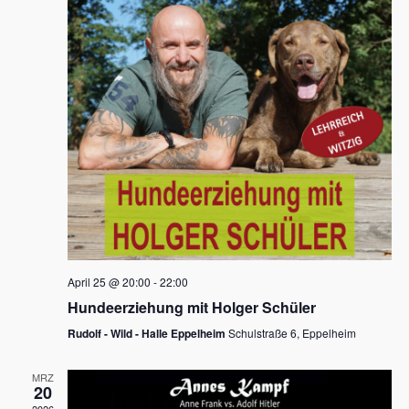
s
h
a
t
l
l
e
a
t
n
u
l
.
n
t
g
u
A
n
n
s
g
i
e
c
n
h
April 25 @ 20:00
-
22:00
t
S
Hundeerziehung mit Holger Schüler
e
u
Rudolf - Wild - Halle Eppelheim
Schulstraße 6, Eppelheim
n
c
-
MRZ
h
20
N