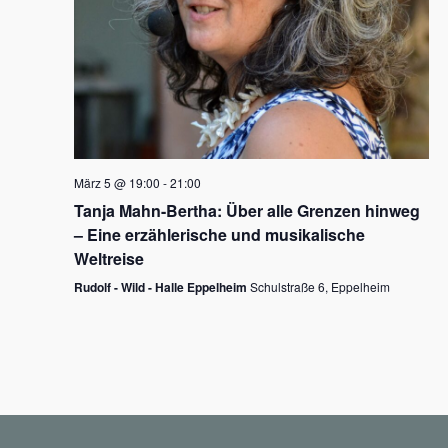
N
a
v
i
g
März 5 @ 19:00
-
21:00
a
Tanja Mahn-Bertha: Über alle Grenzen hinweg
t
– Eine erzählerische und musikalische
i
Weltreise
o
Rudolf - Wild - Halle Eppelheim
Schulstraße 6, Eppelheim
n