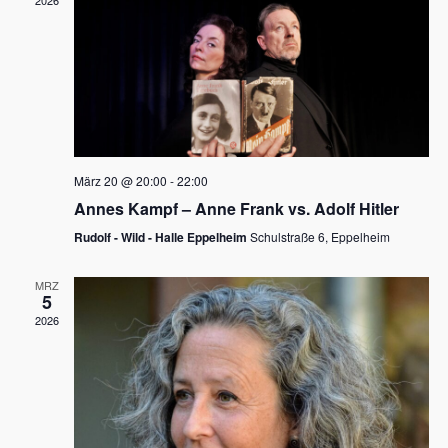
2026
a
e
v
u
i
n
g
d
a
t
A
i
n
März 20 @ 20:00
-
22:00
o
Annes Kampf – Anne Frank vs. Adolf Hitler
s
n
Rudolf - Wild - Halle Eppelheim
Schulstraße 6, Eppelheim
i
c
MRZ
5
h
2026
t
e
n
,