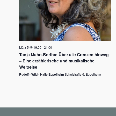
N
a
v
i
g
März 5 @ 19:00
-
21:00
a
Tanja Mahn-Bertha: Über alle Grenzen hinweg
t
– Eine erzählerische und musikalische
i
Weltreise
o
Rudolf - Wild - Halle Eppelheim
Schulstraße 6, Eppelheim
n