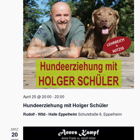
s
h
a
t
l
l
e
a
t
n
u
l
.
n
t
g
u
A
n
n
s
g
i
e
c
n
h
April 25 @ 20:00
-
22:00
t
S
Hundeerziehung mit Holger Schüler
e
u
Rudolf - Wild - Halle Eppelheim
Schulstraße 6, Eppelheim
n
c
-
MRZ
h
20
N