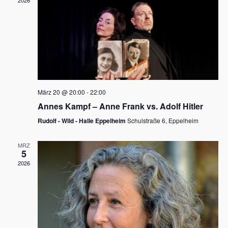
2026
a
e
v
u
i
n
g
d
a
t
A
i
n
März 20 @ 20:00
-
22:00
o
Annes Kampf – Anne Frank vs. Adolf Hitler
s
n
Rudolf - Wild - Halle Eppelheim
Schulstraße 6, Eppelheim
i
c
MRZ
5
h
2026
t
e
n
,