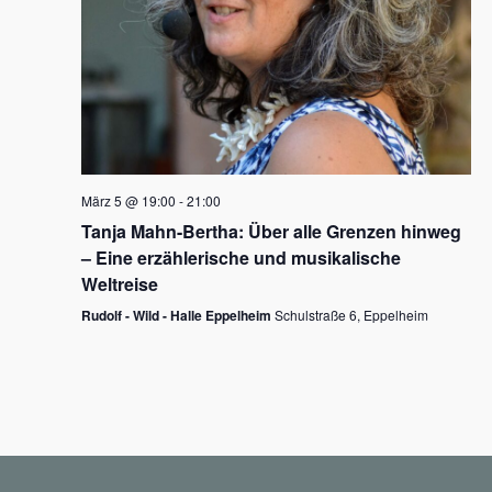
N
a
v
i
g
März 5 @ 19:00
-
21:00
a
Tanja Mahn-Bertha: Über alle Grenzen hinweg
t
– Eine erzählerische und musikalische
i
Weltreise
o
Rudolf - Wild - Halle Eppelheim
Schulstraße 6, Eppelheim
n