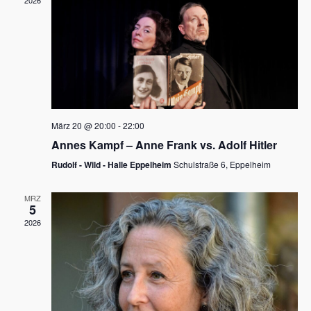
2026
a
e
v
u
i
n
g
d
a
t
A
i
n
März 20 @ 20:00
-
22:00
o
Annes Kampf – Anne Frank vs. Adolf Hitler
s
n
Rudolf - Wild - Halle Eppelheim
Schulstraße 6, Eppelheim
i
c
MRZ
5
h
2026
t
e
n
,