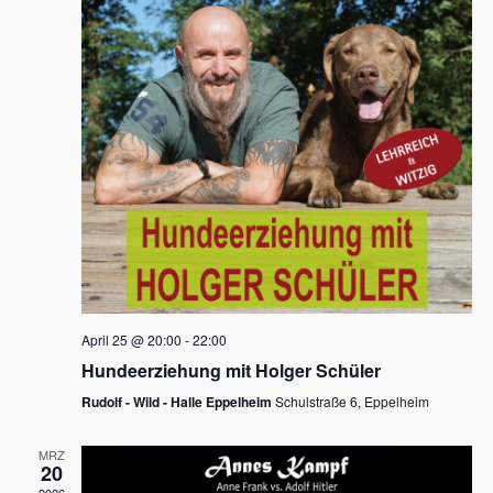
s
h
a
t
l
l
e
a
t
n
u
l
.
n
t
g
u
A
n
n
s
g
i
e
c
n
h
April 25 @ 20:00
-
22:00
t
S
Hundeerziehung mit Holger Schüler
e
u
Rudolf - Wild - Halle Eppelheim
Schulstraße 6, Eppelheim
n
c
-
MRZ
h
20
N