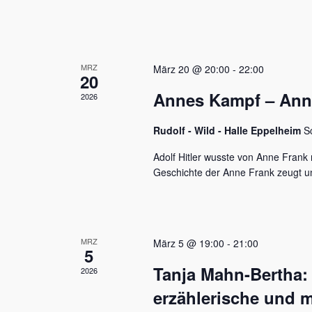
u
e
n
n
a
d
c
MRZ
h
März 20 @ 20:00
-
22:00
A
20
V
Annes Kampf – Anne 
n
2026
e
r
s
a
Rudolf - Wild - Halle Eppelheim
S
n
i
s
Adolf Hitler wusste von Anne Frank n
c
t
Geschichte der Anne Frank zeugt u
a
h
l
t
t
u
e
MRZ
März 5 @ 19:00
-
21:00
n
5
n
g
Tanja Mahn-Bertha:
2026
e
,
n
erzählerische und m
S
N