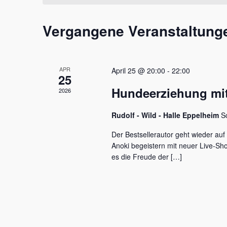
t
m
s
a
w
s
Vergangene Veranstaltung
l
ä
e
h
l
t
l
w
e
u
o
APR
April 25 @ 20:00
-
22:00
n
r
25
n
.
t
Hundeerziehung mit
2026
e
g
i
e
Rudolf - Wild - Halle Eppelheim
S
n
g
n
Der Bestsellerautor geht wieder auf
e
Anoki begeistern mit neuer Live-S
S
b
es die Freude der […]
e
u
n
c
.
S
h
u
c
e
h