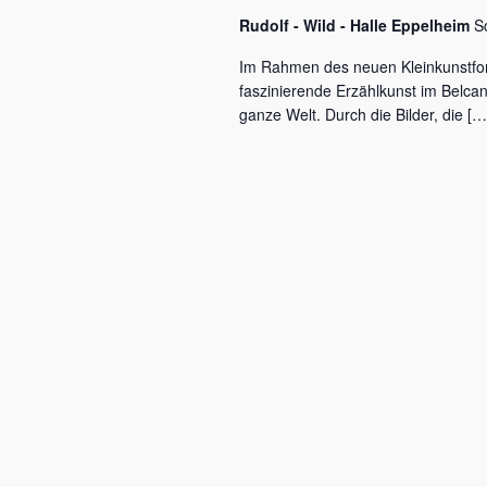
c
a
Rudolf - Wild - Halle Eppelheim
S
h
l
v
Im Rahmen des neuen Kleinkunstfo
ü
faszinierende Erzählkunst im Belca
i
s
ganze Welt. Durch die Bilder, die […
s
g
e
a
l
w
t
o
r
i
t
o
.
n