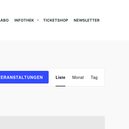
ABO
INFOTHEK
TICKETSHOP
NEWSLETTER
V
VERANSTALTUNGEN
Liste
Monat
Tag
e
r
a
n
s
t
a