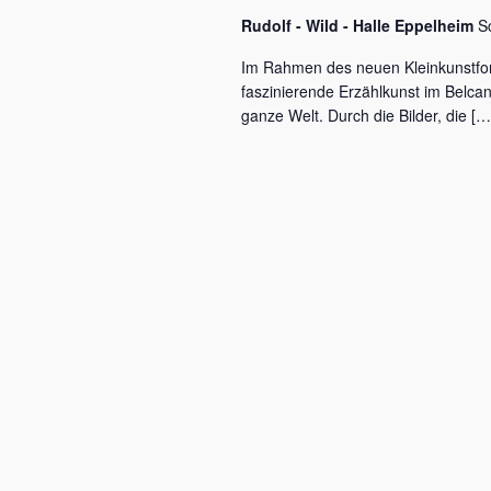
c
a
Rudolf - Wild - Halle Eppelheim
S
h
l
v
Im Rahmen des neuen Kleinkunstfo
ü
faszinierende Erzählkunst im Belca
i
s
ganze Welt. Durch die Bilder, die […
s
g
e
a
l
w
t
o
r
i
t
o
.
n