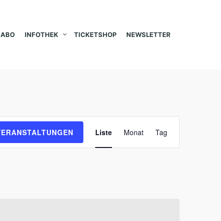
ABO
INFOTHEK
TICKETSHOP
NEWSLETTER
V
VERANSTALTUNGEN
Liste
Monat
Tag
e
r
a
n
s
t
a