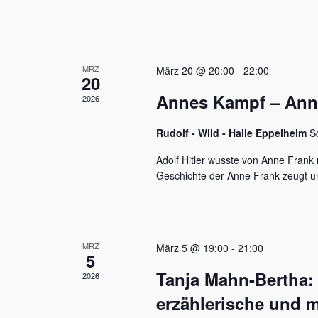
u
e
n
n
a
d
c
MRZ
h
März 20 @ 20:00
-
22:00
A
20
V
Annes Kampf – Anne 
n
2026
e
r
s
a
Rudolf - Wild - Halle Eppelheim
S
n
i
s
Adolf Hitler wusste von Anne Frank n
c
t
Geschichte der Anne Frank zeugt u
a
h
l
t
t
u
e
MRZ
März 5 @ 19:00
-
21:00
n
5
n
g
Tanja Mahn-Bertha:
2026
e
,
n
erzählerische und m
S
N