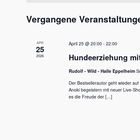
t
m
s
a
w
s
Vergangene Veranstaltung
l
ä
e
h
l
t
l
w
e
u
o
APR
April 25 @ 20:00
-
22:00
n
r
25
n
.
t
Hundeerziehung mit
2026
e
g
i
e
Rudolf - Wild - Halle Eppelheim
S
n
g
n
Der Bestsellerautor geht wieder auf
e
Anoki begeistern mit neuer Live-S
S
b
es die Freude der […]
e
u
n
c
.
S
h
u
c
e
h