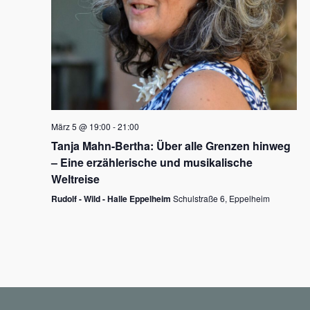
N
a
v
i
g
März 5 @ 19:00
-
21:00
a
Tanja Mahn-Bertha: Über alle Grenzen hinweg
t
– Eine erzählerische und musikalische
i
Weltreise
o
Rudolf - Wild - Halle Eppelheim
Schulstraße 6, Eppelheim
n