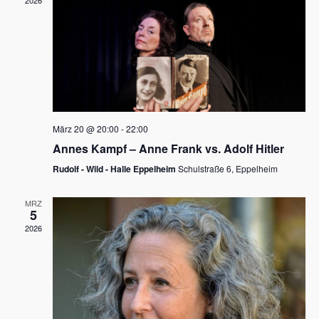
2026
a
e
v
u
i
n
g
d
a
t
A
i
n
März 20 @ 20:00
-
22:00
o
Annes Kampf – Anne Frank vs. Adolf Hitler
s
n
Rudolf - Wild - Halle Eppelheim
Schulstraße 6, Eppelheim
i
c
MRZ
5
h
2026
t
e
n
,