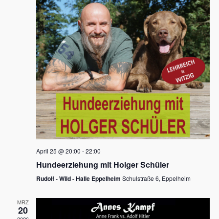
s
h
a
t
l
l
e
a
t
n
u
l
.
n
t
g
u
A
n
n
s
g
i
e
c
n
h
April 25 @ 20:00
-
22:00
t
S
Hundeerziehung mit Holger Schüler
e
u
Rudolf - Wild - Halle Eppelheim
Schulstraße 6, Eppelheim
n
c
-
MRZ
h
20
N