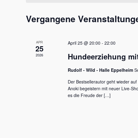
t
m
s
a
w
s
Vergangene Veranstaltung
l
ä
e
h
l
t
l
w
e
u
o
APR
April 25 @ 20:00
-
22:00
n
r
25
n
.
t
Hundeerziehung mit
2026
e
g
i
e
Rudolf - Wild - Halle Eppelheim
S
n
g
n
Der Bestsellerautor geht wieder auf
e
Anoki begeistern mit neuer Live-S
S
b
es die Freude der […]
e
u
n
c
.
S
h
u
c
e
h