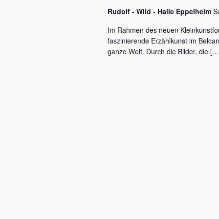
c
a
Rudolf - Wild - Halle Eppelheim
S
h
l
v
Im Rahmen des neuen Kleinkunstfo
ü
faszinierende Erzählkunst im Belca
i
s
ganze Welt. Durch die Bilder, die […
s
g
e
a
l
w
t
o
r
i
t
o
.
n