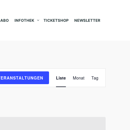
ABO
INFOTHEK
TICKETSHOP
NEWSLETTER
V
VERANSTALTUNGEN
Liste
Monat
Tag
e
r
a
n
s
t
a