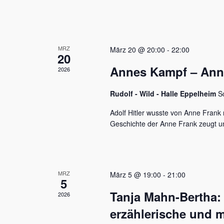
u
e
n
n
a
d
c
MRZ
h
März 20 @ 20:00
-
22:00
A
20
V
Annes Kampf – Anne 
n
2026
e
r
s
a
Rudolf - Wild - Halle Eppelheim
S
n
i
s
Adolf Hitler wusste von Anne Frank n
c
t
Geschichte der Anne Frank zeugt u
a
h
l
t
t
u
e
MRZ
März 5 @ 19:00
-
21:00
n
5
n
g
Tanja Mahn-Bertha:
2026
e
,
n
erzählerische und m
S
N