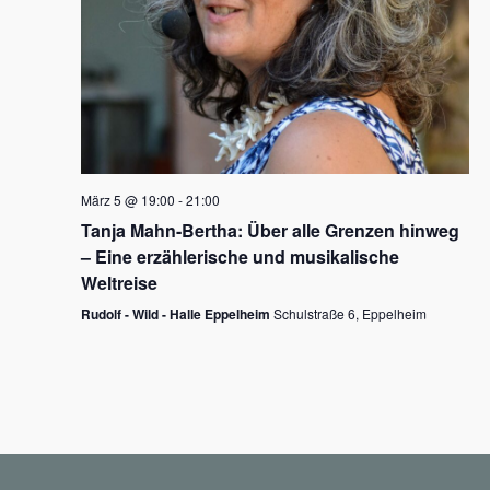
N
a
v
i
g
März 5 @ 19:00
-
21:00
a
Tanja Mahn-Bertha: Über alle Grenzen hinweg
t
– Eine erzählerische und musikalische
i
Weltreise
o
Rudolf - Wild - Halle Eppelheim
Schulstraße 6, Eppelheim
n