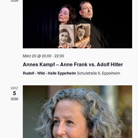
2026
a
e
v
u
i
n
g
d
a
t
A
i
n
März 20 @ 20:00
-
22:00
o
Annes Kampf – Anne Frank vs. Adolf Hitler
s
n
Rudolf - Wild - Halle Eppelheim
Schulstraße 6, Eppelheim
i
c
MRZ
5
h
2026
t
e
n
,