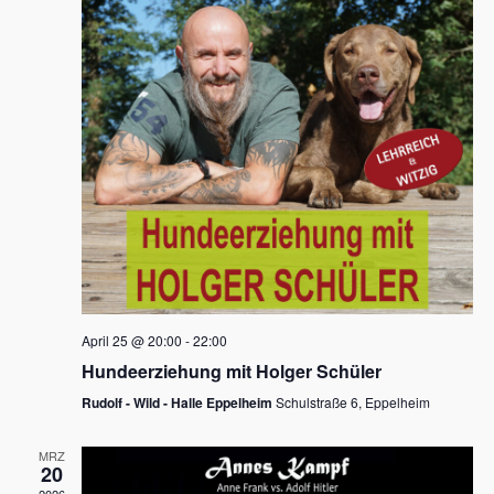
s
h
a
t
l
l
e
a
t
n
u
l
.
n
t
g
u
A
n
n
s
g
i
e
c
n
h
April 25 @ 20:00
-
22:00
t
S
Hundeerziehung mit Holger Schüler
e
u
Rudolf - Wild - Halle Eppelheim
Schulstraße 6, Eppelheim
n
c
-
MRZ
h
20
N