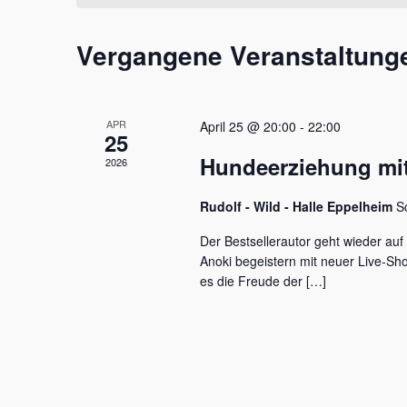
t
m
s
a
w
s
Vergangene Veranstaltung
l
ä
e
h
l
t
l
w
e
u
o
APR
April 25 @ 20:00
-
22:00
n
r
25
n
.
t
Hundeerziehung mit
2026
e
g
i
e
Rudolf - Wild - Halle Eppelheim
S
n
g
n
Der Bestsellerautor geht wieder auf
e
Anoki begeistern mit neuer Live-S
S
b
es die Freude der […]
e
u
n
c
.
S
h
u
c
e
h