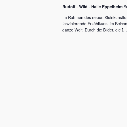
c
a
Rudolf - Wild - Halle Eppelheim
S
h
l
v
Im Rahmen des neuen Kleinkunstfo
ü
faszinierende Erzählkunst im Belca
i
s
ganze Welt. Durch die Bilder, die […
s
g
e
a
l
w
t
o
r
i
t
o
.
n