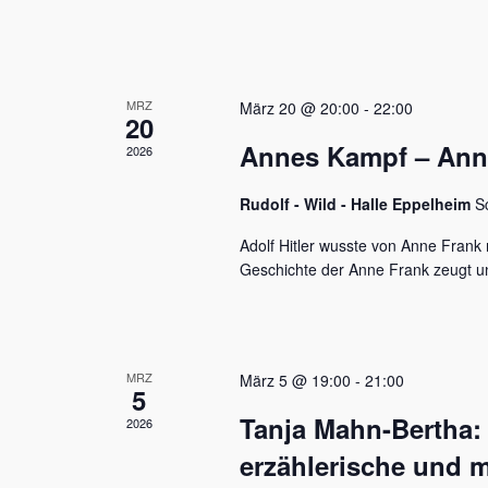
u
e
n
n
a
d
c
MRZ
h
März 20 @ 20:00
-
22:00
A
20
V
Annes Kampf – Anne 
n
2026
e
r
s
a
Rudolf - Wild - Halle Eppelheim
S
n
i
s
Adolf Hitler wusste von Anne Frank n
c
t
Geschichte der Anne Frank zeugt u
a
h
l
t
t
u
e
MRZ
März 5 @ 19:00
-
21:00
n
5
n
g
Tanja Mahn-Bertha:
2026
e
,
n
erzählerische und m
S
N