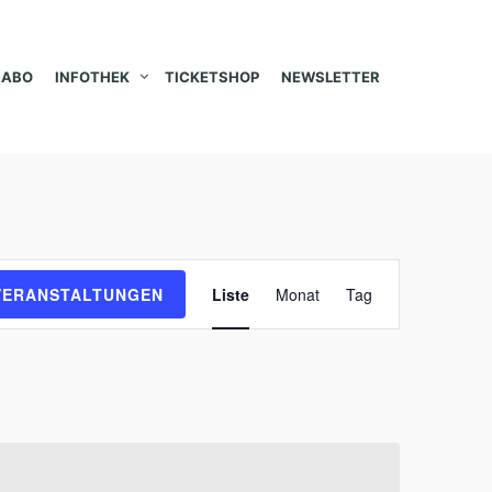
ABO
INFOTHEK
TICKETSHOP
NEWSLETTER
V
VERANSTALTUNGEN
Liste
Monat
Tag
e
r
a
n
s
t
a