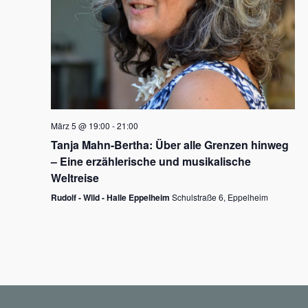
N
a
v
i
g
März 5 @ 19:00
-
21:00
a
Tanja Mahn-Bertha: Über alle Grenzen hinweg
t
– Eine erzählerische und musikalische
i
Weltreise
o
Rudolf - Wild - Halle Eppelheim
Schulstraße 6, Eppelheim
n