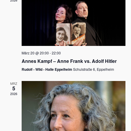
2026
a
e
v
u
i
n
g
d
a
t
A
i
n
März 20 @ 20:00
-
22:00
o
Annes Kampf – Anne Frank vs. Adolf Hitler
s
n
Rudolf - Wild - Halle Eppelheim
Schulstraße 6, Eppelheim
i
c
MRZ
5
h
2026
t
e
n
,