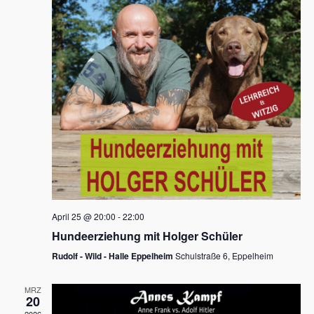
s
h
a
t
l
l
e
a
t
n
u
l
.
n
t
g
u
A
n
n
s
g
i
e
c
n
h
April 25 @ 20:00
-
22:00
t
S
Hundeerziehung mit Holger Schüler
e
u
Rudolf - Wild - Halle Eppelheim
Schulstraße 6, Eppelheim
n
c
-
MRZ
h
20
N