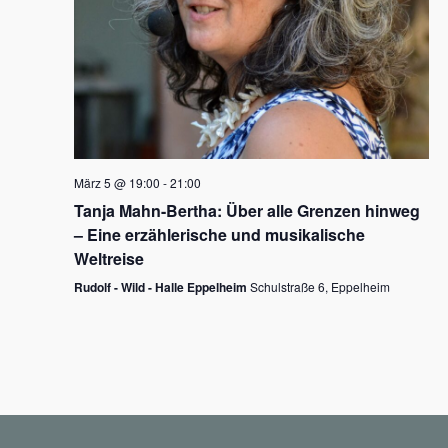
N
a
v
i
g
März 5 @ 19:00
-
21:00
a
Tanja Mahn-Bertha: Über alle Grenzen hinweg
t
– Eine erzählerische und musikalische
i
Weltreise
o
Rudolf - Wild - Halle Eppelheim
Schulstraße 6, Eppelheim
n