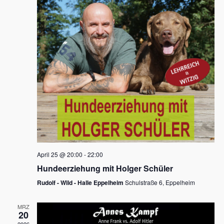
s
h
a
t
l
l
e
a
t
n
u
l
.
n
t
g
u
A
n
n
s
g
i
e
c
n
h
April 25 @ 20:00
-
22:00
t
S
Hundeerziehung mit Holger Schüler
e
u
Rudolf - Wild - Halle Eppelheim
Schulstraße 6, Eppelheim
n
c
-
MRZ
h
20
N