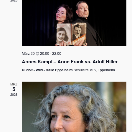
2026
a
e
v
u
i
n
g
d
a
t
A
i
n
März 20 @ 20:00
-
22:00
o
Annes Kampf – Anne Frank vs. Adolf Hitler
s
n
Rudolf - Wild - Halle Eppelheim
Schulstraße 6, Eppelheim
i
c
MRZ
5
h
2026
t
e
n
,