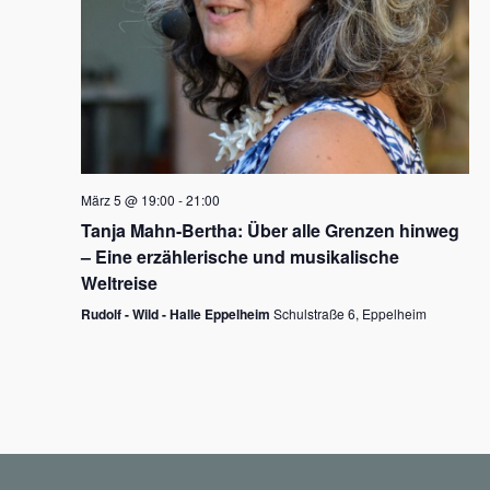
N
a
v
i
g
März 5 @ 19:00
-
21:00
a
Tanja Mahn-Bertha: Über alle Grenzen hinweg
t
– Eine erzählerische und musikalische
i
Weltreise
o
Rudolf - Wild - Halle Eppelheim
Schulstraße 6, Eppelheim
n