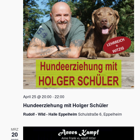
s
h
a
t
l
l
e
a
t
n
u
l
.
n
t
g
u
A
n
n
s
g
i
e
c
n
h
April 25 @ 20:00
-
22:00
t
S
Hundeerziehung mit Holger Schüler
e
u
Rudolf - Wild - Halle Eppelheim
Schulstraße 6, Eppelheim
n
c
-
MRZ
h
20
N