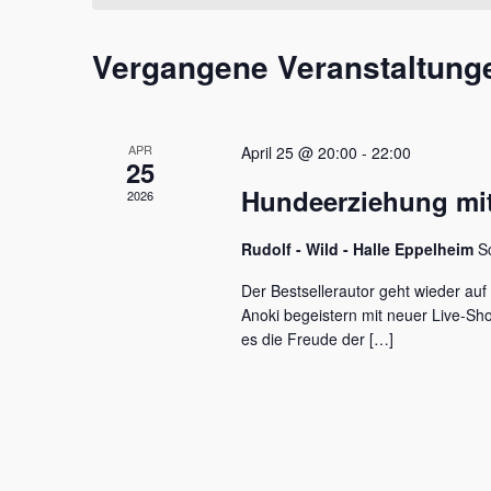
t
m
s
a
w
s
Vergangene Veranstaltung
l
ä
e
h
l
t
l
w
e
u
o
APR
April 25 @ 20:00
-
22:00
n
r
25
n
.
t
Hundeerziehung mit
2026
e
g
i
e
Rudolf - Wild - Halle Eppelheim
S
n
g
n
Der Bestsellerautor geht wieder auf
e
Anoki begeistern mit neuer Live-S
S
b
es die Freude der […]
e
u
n
c
.
S
h
u
c
e
h