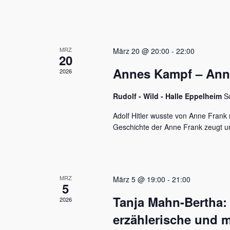
u
e
n
n
a
d
c
MRZ
h
März 20 @ 20:00
-
22:00
A
20
V
Annes Kampf – Anne 
n
2026
e
r
s
a
Rudolf - Wild - Halle Eppelheim
S
n
i
s
Adolf Hitler wusste von Anne Frank n
c
t
Geschichte der Anne Frank zeugt u
a
h
l
t
t
u
e
MRZ
März 5 @ 19:00
-
21:00
n
5
n
g
Tanja Mahn-Bertha:
2026
e
,
n
erzählerische und m
S
N