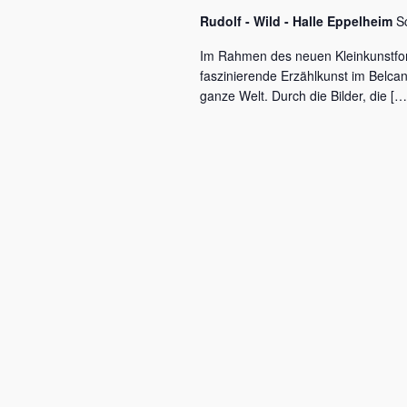
c
a
Rudolf - Wild - Halle Eppelheim
S
h
l
v
Im Rahmen des neuen Kleinkunstfo
ü
faszinierende Erzählkunst im Belca
i
s
ganze Welt. Durch die Bilder, die […
s
g
e
a
l
w
t
o
r
i
t
o
.
n