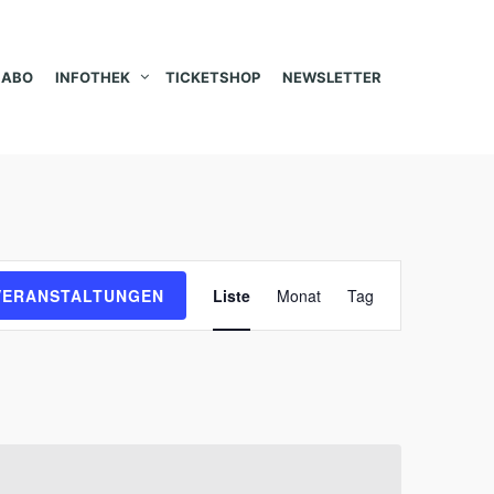
ABO
INFOTHEK
TICKETSHOP
NEWSLETTER
V
VERANSTALTUNGEN
Liste
Monat
Tag
e
r
a
n
s
t
a