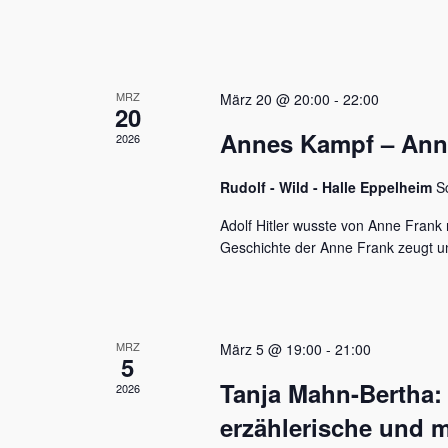
u
e
n
n
a
d
c
MRZ
h
März 20 @ 20:00
-
22:00
A
20
V
Annes Kampf – Anne 
n
2026
e
r
s
a
Rudolf - Wild - Halle Eppelheim
S
n
i
s
Adolf Hitler wusste von Anne Frank n
c
t
Geschichte der Anne Frank zeugt u
a
h
l
t
t
u
e
MRZ
März 5 @ 19:00
-
21:00
n
5
n
g
Tanja Mahn-Bertha:
2026
e
,
n
erzählerische und m
S
N