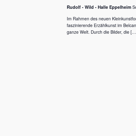
c
a
Rudolf - Wild - Halle Eppelheim
S
h
l
v
Im Rahmen des neuen Kleinkunstfo
ü
faszinierende Erzählkunst im Belca
i
s
ganze Welt. Durch die Bilder, die […
s
g
e
a
l
w
t
o
r
i
t
o
.
n