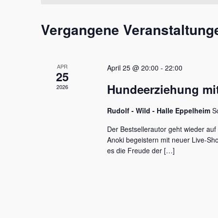
t
m
s
a
w
s
Vergangene Veranstaltung
l
ä
e
h
l
t
l
w
e
u
o
APR
April 25 @ 20:00
-
22:00
n
r
25
n
.
t
Hundeerziehung mit
2026
e
g
i
e
Rudolf - Wild - Halle Eppelheim
S
n
g
n
Der Bestsellerautor geht wieder auf
e
Anoki begeistern mit neuer Live-S
S
b
es die Freude der […]
e
u
n
c
.
S
h
u
c
e
h