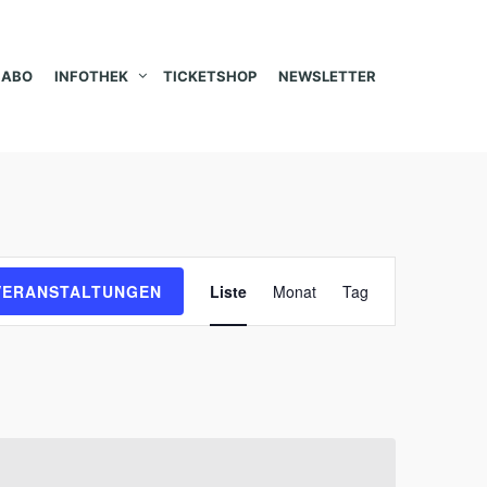
ABO
INFOTHEK
TICKETSHOP
NEWSLETTER
V
VERANSTALTUNGEN
Liste
Monat
Tag
e
r
a
n
s
t
a