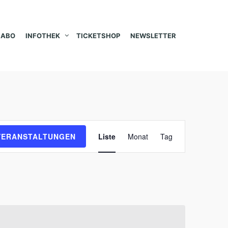
ABO
INFOTHEK
TICKETSHOP
NEWSLETTER
V
VERANSTALTUNGEN
Liste
Monat
Tag
e
r
a
n
s
t
a