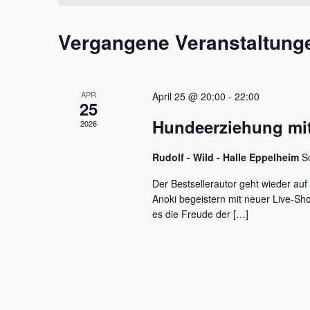
t
m
s
a
w
s
Vergangene Veranstaltung
l
ä
e
h
l
t
l
w
e
u
o
APR
April 25 @ 20:00
-
22:00
n
r
25
n
.
t
Hundeerziehung mit
2026
e
g
i
e
Rudolf - Wild - Halle Eppelheim
S
n
g
n
Der Bestsellerautor geht wieder auf
e
Anoki begeistern mit neuer Live-S
S
b
es die Freude der […]
e
u
n
c
.
S
h
u
c
e
h