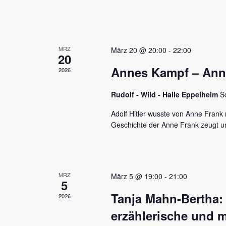
u
e
n
n
a
d
c
MRZ
h
März 20 @ 20:00
-
22:00
A
20
V
Annes Kampf – Anne 
n
2026
e
r
s
a
Rudolf - Wild - Halle Eppelheim
S
n
i
s
Adolf Hitler wusste von Anne Frank n
c
t
Geschichte der Anne Frank zeugt u
a
h
l
t
t
u
e
MRZ
März 5 @ 19:00
-
21:00
n
5
n
g
Tanja Mahn-Bertha:
2026
e
,
n
erzählerische und m
S
N