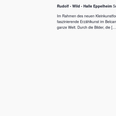
c
a
Rudolf - Wild - Halle Eppelheim
S
h
l
v
Im Rahmen des neuen Kleinkunstfo
ü
faszinierende Erzählkunst im Belca
i
s
ganze Welt. Durch die Bilder, die […
s
g
e
a
l
w
t
o
r
i
t
o
.
n