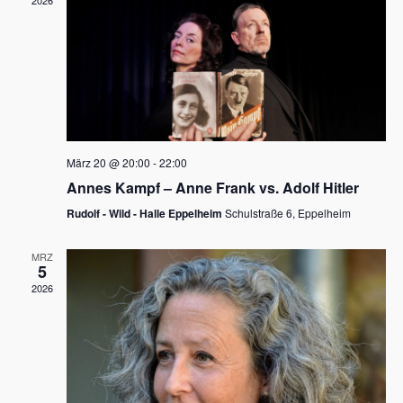
2026
a
e
v
u
i
n
g
d
a
t
A
i
n
März 20 @ 20:00
-
22:00
o
Annes Kampf – Anne Frank vs. Adolf Hitler
s
n
Rudolf - Wild - Halle Eppelheim
Schulstraße 6, Eppelheim
i
c
MRZ
5
h
2026
t
e
n
,