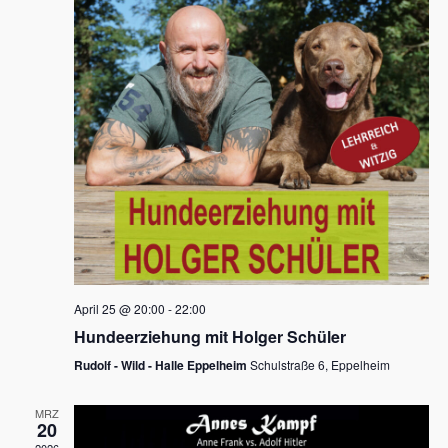
s
h
a
t
l
l
e
a
t
n
u
l
.
n
t
g
u
A
n
n
s
g
i
e
c
n
h
April 25 @ 20:00
-
22:00
t
S
Hundeerziehung mit Holger Schüler
e
u
Rudolf - Wild - Halle Eppelheim
Schulstraße 6, Eppelheim
n
c
-
MRZ
h
20
N