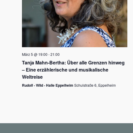
N
a
v
i
g
März 5 @ 19:00
-
21:00
a
Tanja Mahn-Bertha: Über alle Grenzen hinweg
t
– Eine erzählerische und musikalische
i
Weltreise
o
Rudolf - Wild - Halle Eppelheim
Schulstraße 6, Eppelheim
n