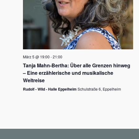
N
a
v
i
g
März 5 @ 19:00
-
21:00
a
Tanja Mahn-Bertha: Über alle Grenzen hinweg
t
– Eine erzählerische und musikalische
i
Weltreise
o
Rudolf - Wild - Halle Eppelheim
Schulstraße 6, Eppelheim
n