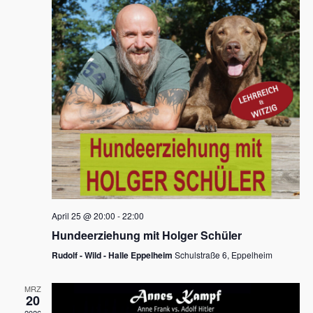
s
h
a
t
l
l
e
a
t
n
u
l
.
n
t
g
u
A
n
n
s
g
i
e
c
n
h
April 25 @ 20:00
-
22:00
t
S
Hundeerziehung mit Holger Schüler
e
u
Rudolf - Wild - Halle Eppelheim
Schulstraße 6, Eppelheim
n
c
-
MRZ
h
20
N