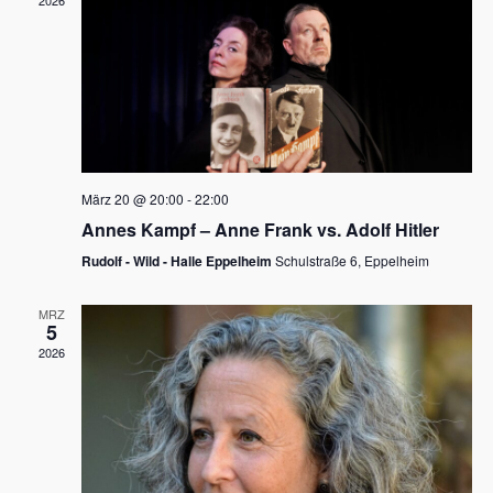
2026
a
e
v
u
i
n
g
d
a
t
A
i
n
März 20 @ 20:00
-
22:00
o
Annes Kampf – Anne Frank vs. Adolf Hitler
s
n
Rudolf - Wild - Halle Eppelheim
Schulstraße 6, Eppelheim
i
c
MRZ
5
h
2026
t
e
n
,