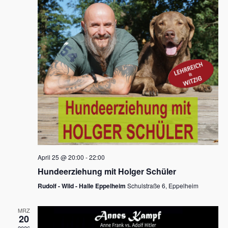
s
h
a
t
l
l
e
a
t
n
u
l
.
n
t
g
u
A
n
n
s
g
i
e
c
n
h
April 25 @ 20:00
-
22:00
t
S
Hundeerziehung mit Holger Schüler
e
u
Rudolf - Wild - Halle Eppelheim
Schulstraße 6, Eppelheim
n
c
-
MRZ
h
20
N