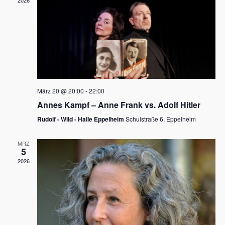
2026
a
e
v
u
i
n
g
d
a
t
A
i
n
März 20 @ 20:00
-
22:00
o
Annes Kampf – Anne Frank vs. Adolf Hitler
s
n
Rudolf - Wild - Halle Eppelheim
Schulstraße 6, Eppelheim
i
c
MRZ
5
h
2026
t
e
n
,