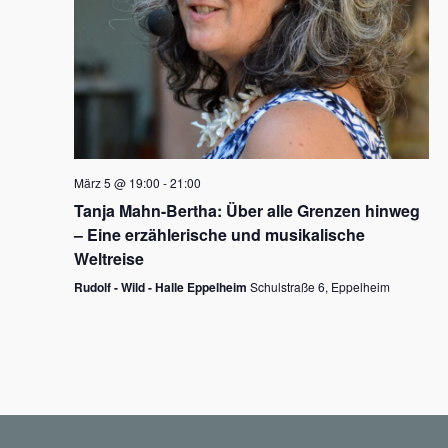
N
a
v
i
g
März 5 @ 19:00
-
21:00
a
Tanja Mahn-Bertha: Über alle Grenzen hinweg
t
– Eine erzählerische und musikalische
i
Weltreise
o
Rudolf - Wild - Halle Eppelheim
Schulstraße 6, Eppelheim
n