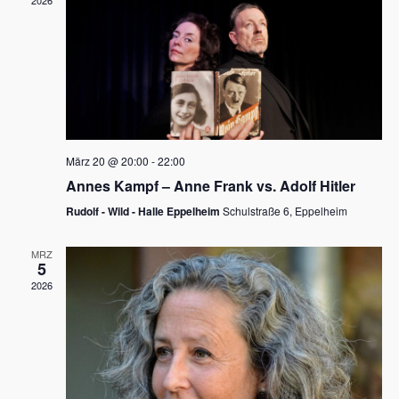
2026
a
e
v
u
i
n
g
d
a
t
A
i
n
März 20 @ 20:00
-
22:00
o
Annes Kampf – Anne Frank vs. Adolf Hitler
s
n
Rudolf - Wild - Halle Eppelheim
Schulstraße 6, Eppelheim
i
c
MRZ
5
h
2026
t
e
n
,