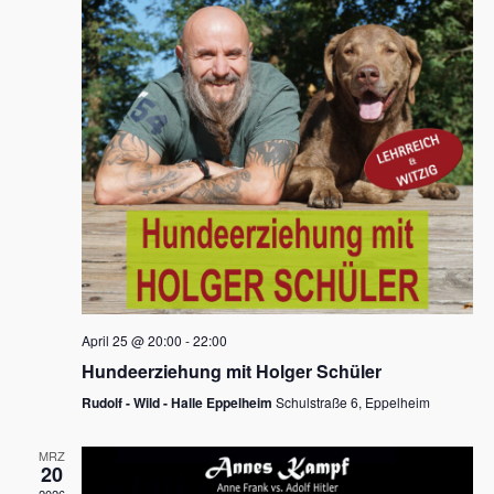
s
h
a
t
l
l
e
a
t
n
u
l
.
n
t
g
u
A
n
n
s
g
i
e
c
n
h
April 25 @ 20:00
-
22:00
t
S
Hundeerziehung mit Holger Schüler
e
u
Rudolf - Wild - Halle Eppelheim
Schulstraße 6, Eppelheim
n
c
-
MRZ
h
20
N