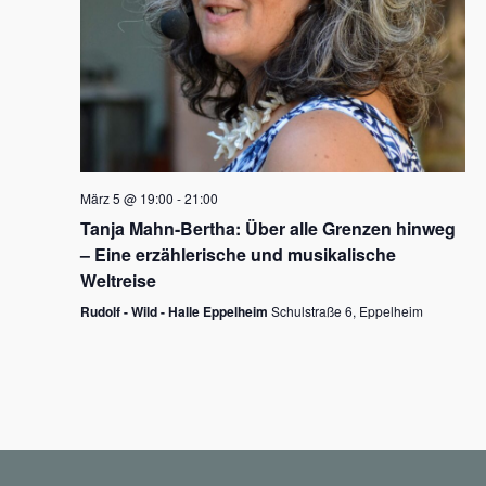
N
a
v
i
g
März 5 @ 19:00
-
21:00
a
Tanja Mahn-Bertha: Über alle Grenzen hinweg
t
– Eine erzählerische und musikalische
i
Weltreise
o
Rudolf - Wild - Halle Eppelheim
Schulstraße 6, Eppelheim
n