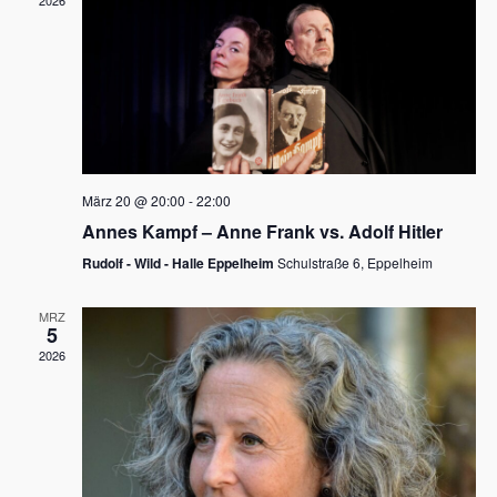
2026
a
e
v
u
i
n
g
d
a
t
A
i
n
März 20 @ 20:00
-
22:00
o
Annes Kampf – Anne Frank vs. Adolf Hitler
s
n
Rudolf - Wild - Halle Eppelheim
Schulstraße 6, Eppelheim
i
c
MRZ
5
h
2026
t
e
n
,