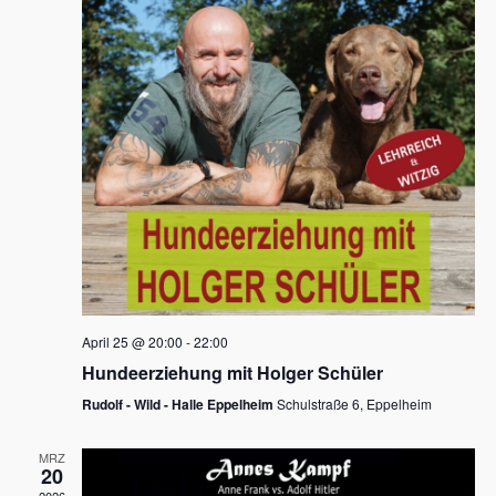
s
h
a
t
l
l
e
a
t
n
u
l
.
n
t
g
u
A
n
n
s
g
i
e
c
n
h
April 25 @ 20:00
-
22:00
t
S
Hundeerziehung mit Holger Schüler
e
u
Rudolf - Wild - Halle Eppelheim
Schulstraße 6, Eppelheim
n
c
-
MRZ
h
20
N