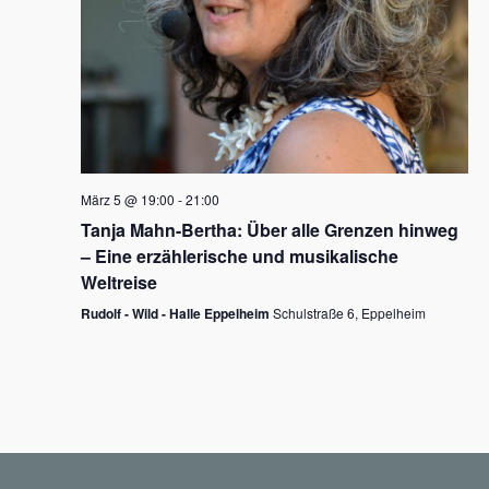
N
a
v
i
g
März 5 @ 19:00
-
21:00
a
Tanja Mahn-Bertha: Über alle Grenzen hinweg
t
– Eine erzählerische und musikalische
i
Weltreise
o
Rudolf - Wild - Halle Eppelheim
Schulstraße 6, Eppelheim
n