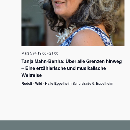
N
a
v
i
g
März 5 @ 19:00
-
21:00
a
Tanja Mahn-Bertha: Über alle Grenzen hinweg
t
– Eine erzählerische und musikalische
i
Weltreise
o
Rudolf - Wild - Halle Eppelheim
Schulstraße 6, Eppelheim
n