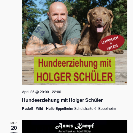
s
h
a
t
l
l
e
a
t
n
u
l
.
n
t
g
u
A
n
n
s
g
i
e
c
n
h
April 25 @ 20:00
-
22:00
t
S
Hundeerziehung mit Holger Schüler
e
u
Rudolf - Wild - Halle Eppelheim
Schulstraße 6, Eppelheim
n
c
-
MRZ
h
20
N