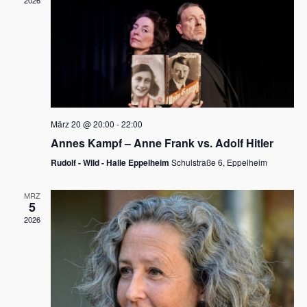
2026
a
e
v
u
i
n
g
d
a
t
A
i
n
März 20 @ 20:00
-
22:00
o
Annes Kampf – Anne Frank vs. Adolf Hitler
s
n
Rudolf - Wild - Halle Eppelheim
Schulstraße 6, Eppelheim
i
c
MRZ
5
h
2026
t
e
n
,