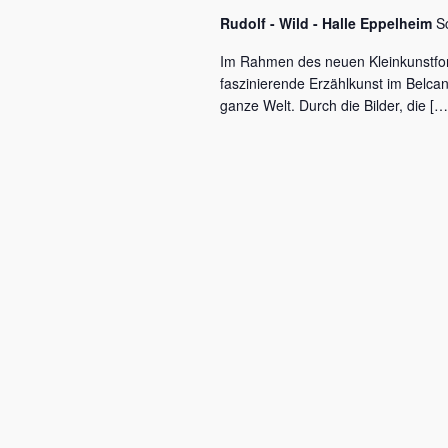
c
a
Rudolf - Wild - Halle Eppelheim
S
h
l
v
Im Rahmen des neuen Kleinkunstfo
ü
faszinierende Erzählkunst im Belca
i
s
ganze Welt. Durch die Bilder, die […
s
g
e
a
l
w
t
o
r
i
t
o
.
n