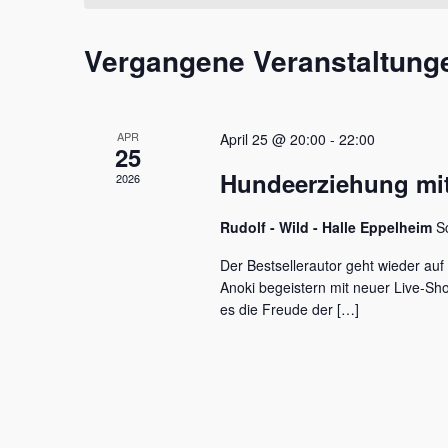
t
m
s
a
w
s
Vergangene Veranstaltung
l
ä
e
h
l
t
l
w
e
u
o
APR
April 25 @ 20:00
-
22:00
n
r
25
n
.
t
Hundeerziehung mit
2026
e
g
i
e
Rudolf - Wild - Halle Eppelheim
S
n
g
n
Der Bestsellerautor geht wieder auf
e
Anoki begeistern mit neuer Live-S
S
b
es die Freude der […]
e
u
n
c
.
S
h
u
c
e
h