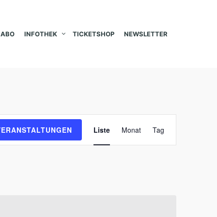
ABO
INFOTHEK
TICKETSHOP
NEWSLETTER
V
VERANSTALTUNGEN
Liste
Monat
Tag
e
r
a
n
s
t
a