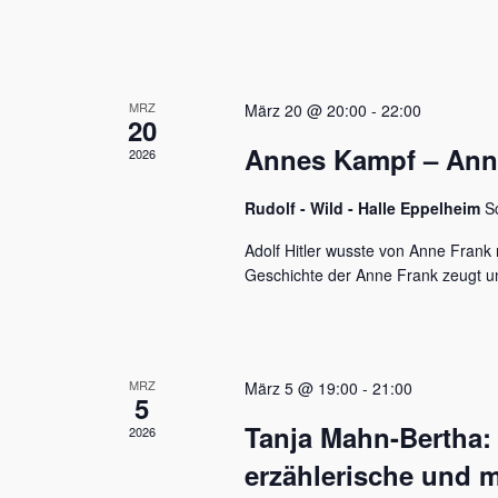
u
e
n
n
a
d
c
MRZ
h
März 20 @ 20:00
-
22:00
A
20
V
Annes Kampf – Anne 
n
2026
e
r
s
a
Rudolf - Wild - Halle Eppelheim
S
n
i
s
Adolf Hitler wusste von Anne Frank n
c
t
Geschichte der Anne Frank zeugt u
a
h
l
t
t
u
e
MRZ
März 5 @ 19:00
-
21:00
n
5
n
g
Tanja Mahn-Bertha:
2026
e
,
n
erzählerische und m
S
N