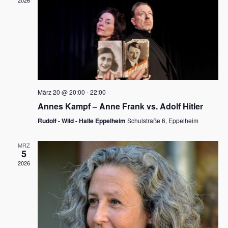
2026
a
e
v
u
i
n
g
d
a
t
A
i
n
März 20 @ 20:00
-
22:00
o
Annes Kampf – Anne Frank vs. Adolf Hitler
s
n
Rudolf - Wild - Halle Eppelheim
Schulstraße 6, Eppelheim
i
c
MRZ
5
h
2026
t
e
n
,