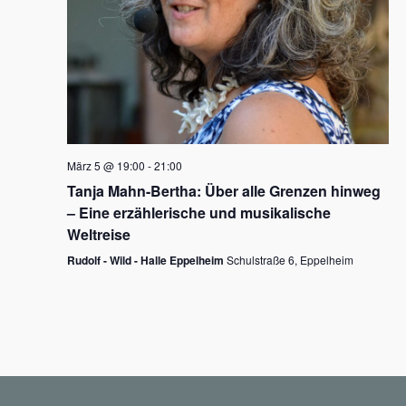
N
a
v
i
g
März 5 @ 19:00
-
21:00
a
Tanja Mahn-Bertha: Über alle Grenzen hinweg
t
– Eine erzählerische und musikalische
i
Weltreise
o
Rudolf - Wild - Halle Eppelheim
Schulstraße 6, Eppelheim
n