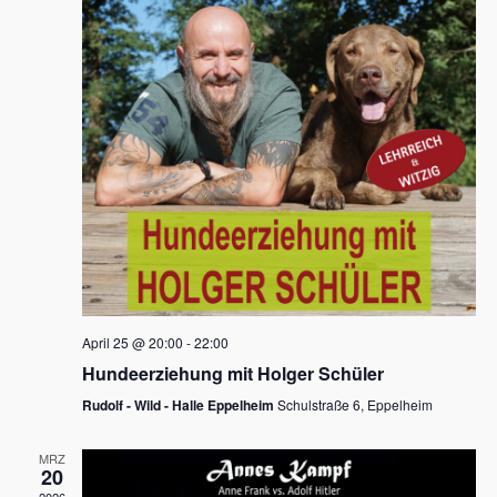
s
h
a
t
l
l
e
a
t
n
u
l
.
n
t
g
u
A
n
n
s
g
i
e
c
n
h
April 25 @ 20:00
-
22:00
t
S
Hundeerziehung mit Holger Schüler
e
u
Rudolf - Wild - Halle Eppelheim
Schulstraße 6, Eppelheim
n
c
-
MRZ
h
20
N