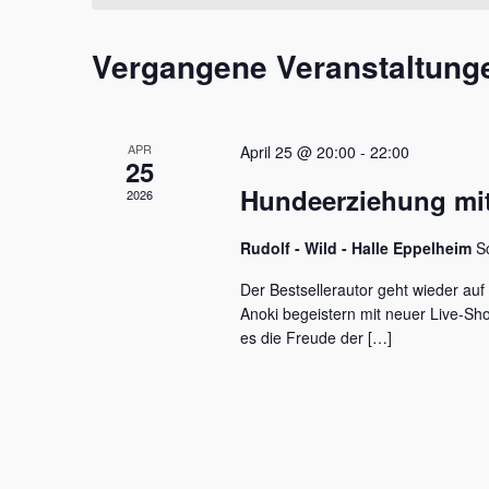
t
m
s
a
w
s
Vergangene Veranstaltung
l
ä
e
h
l
t
l
w
e
u
o
APR
April 25 @ 20:00
-
22:00
n
r
25
n
.
t
Hundeerziehung mit
2026
e
g
i
e
Rudolf - Wild - Halle Eppelheim
S
n
g
n
Der Bestsellerautor geht wieder auf
e
Anoki begeistern mit neuer Live-S
S
b
es die Freude der […]
e
u
n
c
.
S
h
u
c
e
h