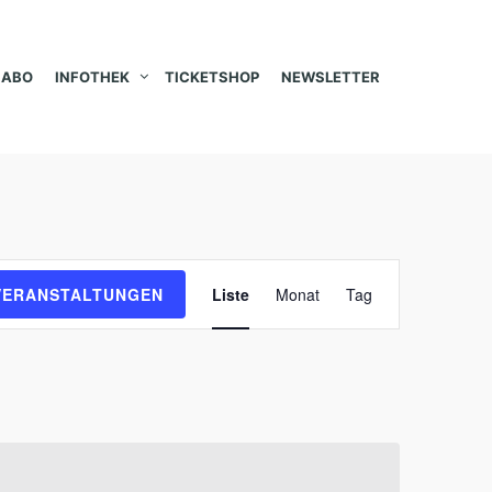
ABO
INFOTHEK
TICKETSHOP
NEWSLETTER
V
VERANSTALTUNGEN
Liste
Monat
Tag
e
r
a
n
s
t
a