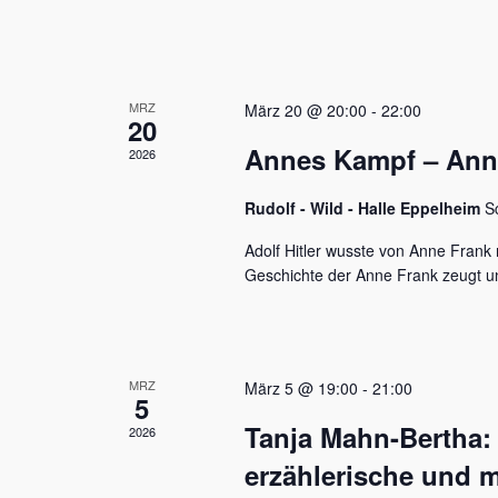
u
e
n
n
a
d
c
MRZ
h
März 20 @ 20:00
-
22:00
A
20
V
Annes Kampf – Anne 
n
2026
e
r
s
a
Rudolf - Wild - Halle Eppelheim
S
n
i
s
Adolf Hitler wusste von Anne Frank n
c
t
Geschichte der Anne Frank zeugt u
a
h
l
t
t
u
e
MRZ
März 5 @ 19:00
-
21:00
n
5
n
g
Tanja Mahn-Bertha:
2026
e
,
n
erzählerische und m
S
N