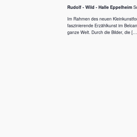
c
a
Rudolf - Wild - Halle Eppelheim
S
h
l
v
Im Rahmen des neuen Kleinkunstfo
ü
faszinierende Erzählkunst im Belca
i
s
ganze Welt. Durch die Bilder, die […
s
g
e
a
l
w
t
o
r
i
t
o
.
n