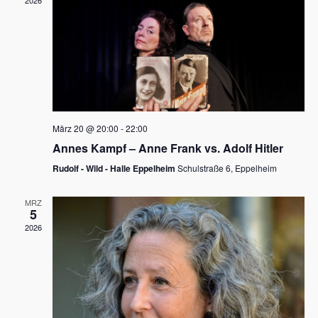
2026
a
e
v
u
i
n
g
d
a
t
A
i
n
März 20 @ 20:00
-
22:00
o
Annes Kampf – Anne Frank vs. Adolf Hitler
s
n
Rudolf - Wild - Halle Eppelheim
Schulstraße 6, Eppelheim
i
c
MRZ
5
h
2026
t
e
n
,