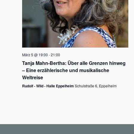
N
a
v
i
g
März 5 @ 19:00
-
21:00
a
Tanja Mahn-Bertha: Über alle Grenzen hinweg
t
– Eine erzählerische und musikalische
i
Weltreise
o
Rudolf - Wild - Halle Eppelheim
Schulstraße 6, Eppelheim
n