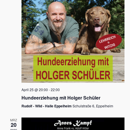
s
h
a
t
l
l
e
a
t
n
u
l
.
n
t
g
u
A
n
n
s
g
i
e
c
n
h
April 25 @ 20:00
-
22:00
t
S
Hundeerziehung mit Holger Schüler
e
u
Rudolf - Wild - Halle Eppelheim
Schulstraße 6, Eppelheim
n
c
-
MRZ
h
20
N