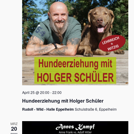
s
h
a
t
l
l
e
a
t
n
u
l
.
n
t
g
u
A
n
n
s
g
i
e
c
n
h
April 25 @ 20:00
-
22:00
t
S
Hundeerziehung mit Holger Schüler
e
u
Rudolf - Wild - Halle Eppelheim
Schulstraße 6, Eppelheim
n
c
-
MRZ
h
20
N