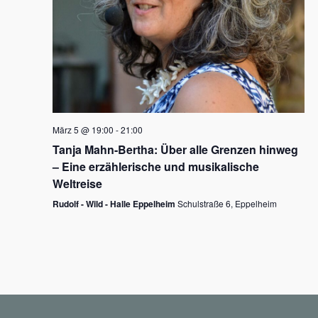
N
a
v
i
g
März 5 @ 19:00
-
21:00
a
Tanja Mahn-Bertha: Über alle Grenzen hinweg
t
– Eine erzählerische und musikalische
i
Weltreise
o
Rudolf - Wild - Halle Eppelheim
Schulstraße 6, Eppelheim
n