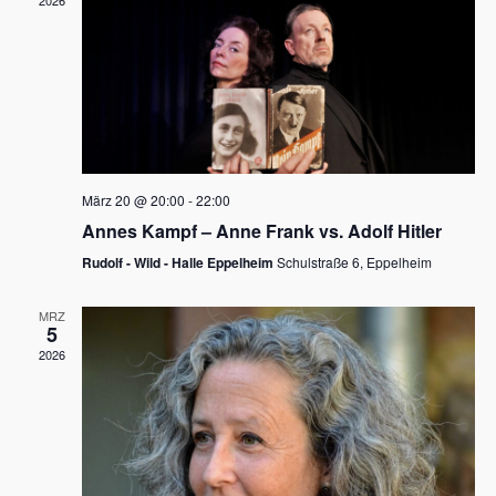
2026
a
e
v
u
i
n
g
d
a
t
A
i
n
März 20 @ 20:00
-
22:00
o
Annes Kampf – Anne Frank vs. Adolf Hitler
s
n
Rudolf - Wild - Halle Eppelheim
Schulstraße 6, Eppelheim
i
c
MRZ
5
h
2026
t
e
n
,