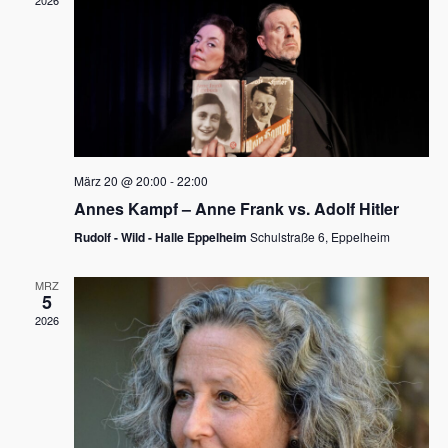
2026
a
e
v
u
i
n
g
d
a
t
A
i
n
März 20 @ 20:00
-
22:00
o
Annes Kampf – Anne Frank vs. Adolf Hitler
s
n
Rudolf - Wild - Halle Eppelheim
Schulstraße 6, Eppelheim
i
c
MRZ
5
h
2026
t
e
n
,