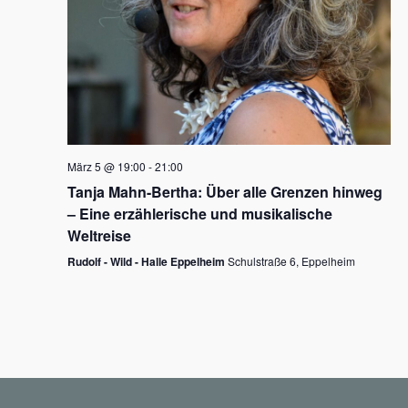
N
a
v
i
g
März 5 @ 19:00
-
21:00
a
Tanja Mahn-Bertha: Über alle Grenzen hinweg
t
– Eine erzählerische und musikalische
i
Weltreise
o
Rudolf - Wild - Halle Eppelheim
Schulstraße 6, Eppelheim
n