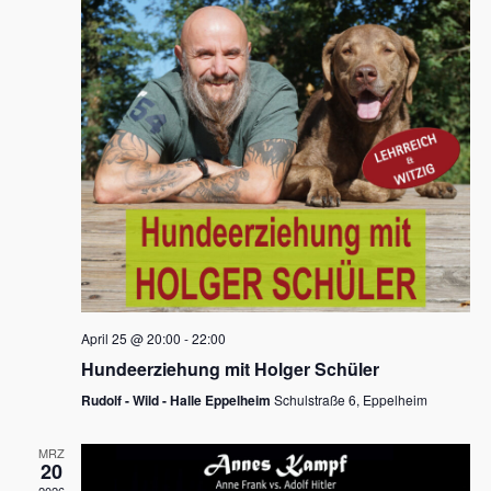
s
h
a
t
l
l
e
a
t
n
u
l
.
n
t
g
u
A
n
n
s
g
i
e
c
n
h
April 25 @ 20:00
-
22:00
t
S
Hundeerziehung mit Holger Schüler
e
u
Rudolf - Wild - Halle Eppelheim
Schulstraße 6, Eppelheim
n
c
-
MRZ
h
20
N