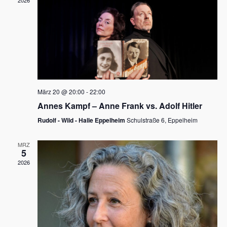
2026
a
e
v
u
i
n
g
d
a
t
A
i
n
März 20 @ 20:00
-
22:00
o
Annes Kampf – Anne Frank vs. Adolf Hitler
s
n
Rudolf - Wild - Halle Eppelheim
Schulstraße 6, Eppelheim
i
c
MRZ
5
h
2026
t
e
n
,