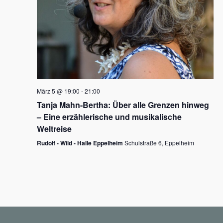
N
a
v
i
g
März 5 @ 19:00
-
21:00
a
Tanja Mahn-Bertha: Über alle Grenzen hinweg
t
– Eine erzählerische und musikalische
i
Weltreise
o
Rudolf - Wild - Halle Eppelheim
Schulstraße 6, Eppelheim
n