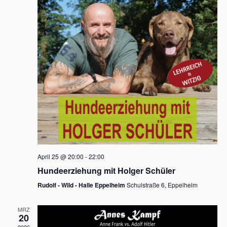
s
h
a
t
l
l
e
a
t
n
u
l
.
n
t
g
u
A
n
n
s
g
i
e
c
n
h
April 25 @ 20:00
-
22:00
t
S
Hundeerziehung mit Holger Schüler
e
u
Rudolf - Wild - Halle Eppelheim
Schulstraße 6, Eppelheim
n
c
-
MRZ
h
20
N