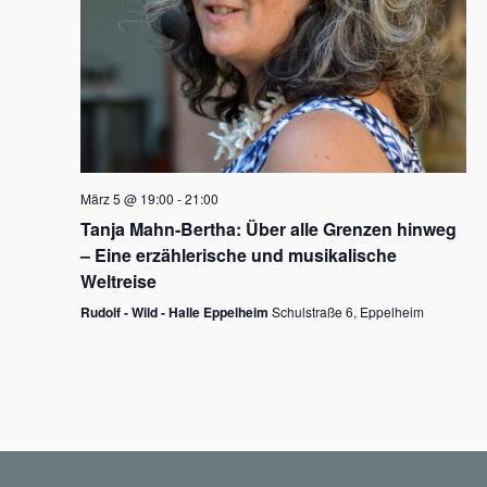
N
a
v
i
g
März 5 @ 19:00
-
21:00
a
Tanja Mahn-Bertha: Über alle Grenzen hinweg
t
– Eine erzählerische und musikalische
i
Weltreise
o
Rudolf - Wild - Halle Eppelheim
Schulstraße 6, Eppelheim
n