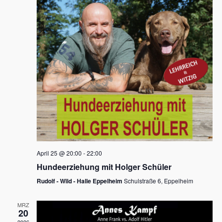
s
h
a
t
l
l
e
a
t
n
u
l
.
n
t
g
u
A
n
n
s
g
i
e
c
n
h
April 25 @ 20:00
-
22:00
t
S
Hundeerziehung mit Holger Schüler
e
u
Rudolf - Wild - Halle Eppelheim
Schulstraße 6, Eppelheim
n
c
-
MRZ
h
20
N