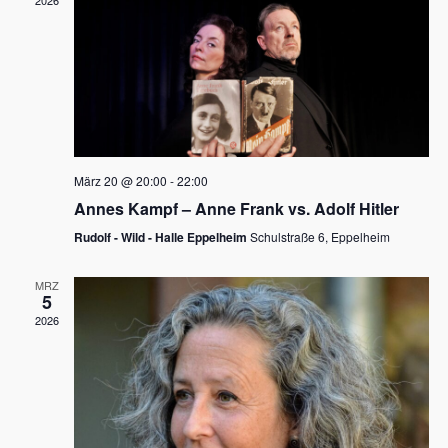
2026
a
e
v
u
i
n
g
d
a
t
A
i
n
März 20 @ 20:00
-
22:00
o
Annes Kampf – Anne Frank vs. Adolf Hitler
s
n
Rudolf - Wild - Halle Eppelheim
Schulstraße 6, Eppelheim
i
c
MRZ
5
h
2026
t
e
n
,