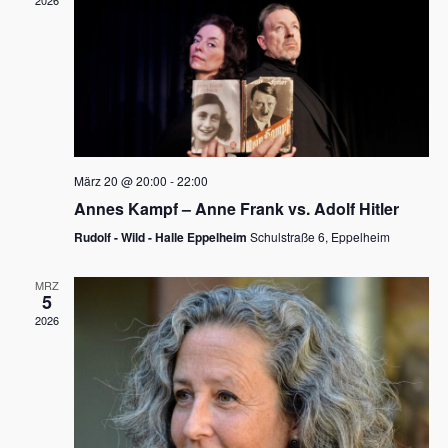
2026
a
e
v
u
i
n
g
d
a
t
A
i
n
März 20 @ 20:00
-
22:00
o
Annes Kampf – Anne Frank vs. Adolf Hitler
s
n
Rudolf - Wild - Halle Eppelheim
Schulstraße 6, Eppelheim
i
c
MRZ
5
h
2026
t
e
n
,