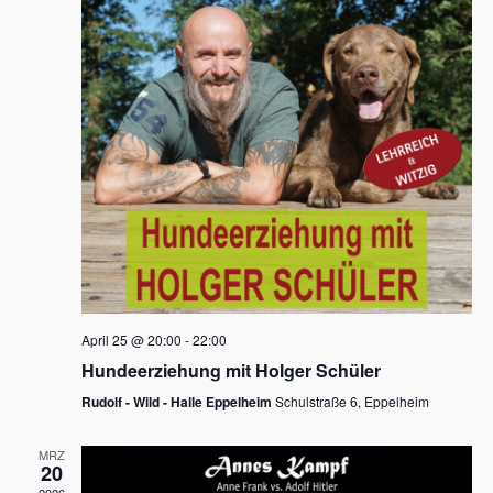
s
h
a
t
l
l
e
a
t
n
u
l
.
n
t
g
u
A
n
n
s
g
i
e
c
n
h
April 25 @ 20:00
-
22:00
t
S
Hundeerziehung mit Holger Schüler
e
u
Rudolf - Wild - Halle Eppelheim
Schulstraße 6, Eppelheim
n
c
-
MRZ
h
20
N