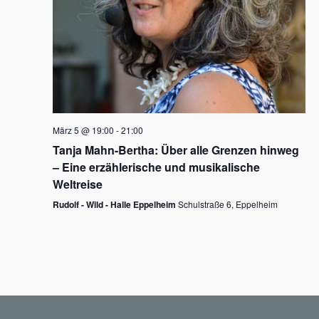
N
a
v
i
g
März 5 @ 19:00
-
21:00
a
Tanja Mahn-Bertha: Über alle Grenzen hinweg
t
– Eine erzählerische und musikalische
i
Weltreise
o
Rudolf - Wild - Halle Eppelheim
Schulstraße 6, Eppelheim
n